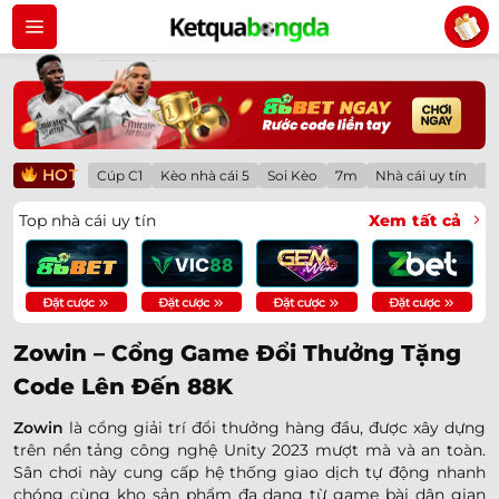
Bỏ
qua
nội
dung
HOT
Cúp C1
Kèo nhà cái 5
Soi Kèo
7m
Nhà cái uy tín
Lị
Top nhà cái uy tín
Xem tất cả
Zowin – Cổng Game Đổi Thưởng Tặng
Code Lên Đến 88K
Zowin
là cổng giải trí đổi thưởng hàng đầu, được xây dựng
trên nền tảng công nghệ Unity 2023 mượt mà và an toàn.
Sân chơi này cung cấp hệ thống giao dịch tự động nhanh
chóng cùng kho sản phẩm đa dạng từ game bài dân gian