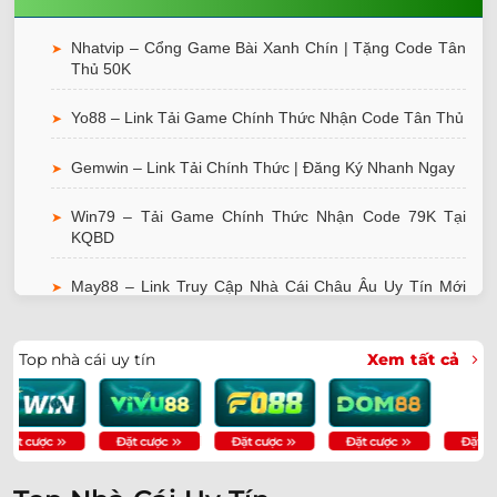
Nhatvip – Cổng Game Bài Xanh Chín | Tặng Code Tân
➤
Thủ 50K
Yo88 – Link Tải Game Chính Thức Nhận Code Tân Thủ
➤
Gemwin – Link Tải Chính Thức | Đăng Ký Nhanh Ngay
➤
Win79 – Tải Game Chính Thức Nhận Code 79K Tại
➤
KQBD
May88 – Link Truy Cập Nhà Cái Châu Âu Uy Tín Mới
➤
Nhất
Red88 – Link Chính Thức Tại KQBD | Thưởng Nạp
Top nhà cái uy tín
➤
Xem tất cả
100% Đến 20Tr
Sin88 | Đánh Giá Nhà Cái, Link Vào Và Khuyến Mãi
➤
2026