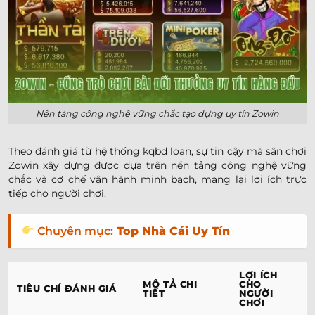
Nền tảng công nghệ vững chắc tạo dựng uy tín Zowin
Theo đánh giá từ hệ thống kqbd loan, sự tin cậy mà sân chơi
Zowin xây dựng được dựa trên nền tảng công nghệ vững
chắc và cơ chế vận hành minh bạch, mang lại lợi ích trực
tiếp cho người chơi.
Chuyên mục:
Top Nhà Cái Uy Tín
LỢI ÍCH
MÔ TẢ CHI
CHO
TIÊU CHÍ ĐÁNH GIÁ
TIẾT
NGƯỜI
CHƠI