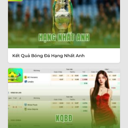
Kết Quả Bóng Đá Hạng Nhất Anh