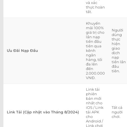
và xác
thực hoàn
tất.
Khuyến
mãi 100%
Người
giá trị cho
dùng
lần nạp
thực
tiền đầu
hiện
tiên qua
giao
Ưu Đãi Nạp Đầu
kênh
dịch
ngân
nạp
hàng, tối
tiền lần
đa lên
đầu
đến
tiên.
2.000.000
VNĐ.
Link tải
phiên
bản mới
nhất cho
iOS / Link
Tất cả
Link Tải (Cập nhật vào Tháng 8/2024)
tải APK
người
cho
chơi.
Android /
Link chơi