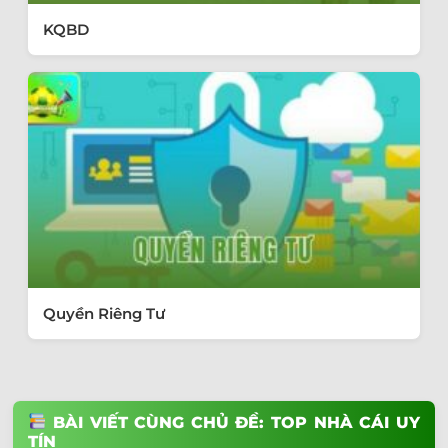
KQBD
Quyền Riêng Tư
BÀI VIẾT CÙNG CHỦ ĐỀ: TOP NHÀ CÁI UY
TÍN