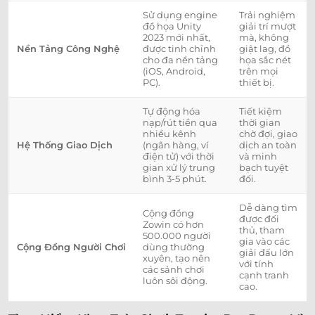
Sử dụng engine
Trải nghiệm
đồ họa Unity
giải trí mượt
2023 mới nhất,
mà, không
Nền Tảng Công Nghệ
được tinh chỉnh
giật lag, đồ
cho đa nền tảng
họa sắc nét
(iOS, Android,
trên mọi
PC).
thiết bị.
Tự động hóa
Tiết kiệm
nạp/rút tiền qua
thời gian
nhiều kênh
chờ đợi, giao
Hệ Thống Giao Dịch
(ngân hàng, ví
dịch an toàn
điện tử) với thời
và minh
gian xử lý trung
bạch tuyệt
bình 3-5 phút.
đối.
Dễ dàng tìm
Cộng đồng
được đối
Zowin có hơn
thủ, tham
500.000 người
gia vào các
Cộng Đồng Người Chơi
dùng thường
giải đấu lớn
xuyên, tạo nên
với tính
các sảnh chơi
cạnh tranh
luôn sôi động.
cao.