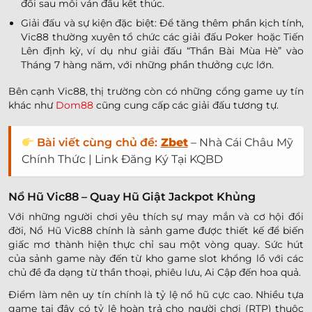
đối sau mỗi ván đấu kết thúc.
Giải đấu và sự kiện đặc biệt: Để tăng thêm phần kịch tính,
Vic88 thường xuyên tổ chức các giải đấu Poker hoặc Tiến
Lên định kỳ, ví dụ như giải đấu “Thần Bài Mùa Hè” vào
Tháng 7 hàng năm, với những phần thưởng cực lớn.
Bên cạnh Vic88, thị trường còn có những cổng game uy tín
khác như
Dom88
cũng cung cấp các giải đấu tương tự.
Bài viết cùng chủ đề:
Zbet
– Nhà Cái Châu Mỹ
Chính Thức | Link Đăng Ký Tại KQBD
Nổ Hũ Vic88 – Quay Hũ Giật Jackpot Khủng
Với những người chơi yêu thích sự may mắn và cơ hội đổi
đời, Nổ Hũ Vic88 chính là sảnh game được thiết kế để biến
giấc mơ thành hiện thực chỉ sau một vòng quay. Sức hút
của sảnh game này đến từ kho game slot khổng lồ với các
chủ đề đa dạng từ thần thoại, phiêu lưu, Ai Cập đến hoa quả.
Điểm làm nên uy tín chính là tỷ lệ nổ hũ cực cao. Nhiều tựa
game tại đây có tỷ lệ hoàn trả cho người chơi (RTP) thuộc