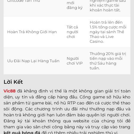
Giftcode Tân Thủ
nghiệm game sau
mới
khi xác thực tài
đăng ký
khoản hoàn tất.
Hoàn trả lên đến
Tất cả
1.5% tổng cược mỗi
Hoàn Trả Không Giới Hạn
người
ngày tại sảnh Thể
chơi
Thao và Live
Casino.
Thưởng 20% giá trị
Người
tiền nạp vào mỗi
Ưu Đãi Nạp Lại Hàng Tuần
chơi VIP
thứ Sáu hàng
tuần.
Lời Kết
Vic88
đã khẳng định vị thế là một không gian giải trí toàn
diện, uy tín và đẳng cấp hàng đầu. Cổng game sở hữu kho
sản phẩm từ game bài, nổ hũ RTP cao đến cá cược thể thao
sôi động. Các chương trình ưu đãi như thưởng nạp đầu và
hoàn trả không giới hạn luôn đảm bảo quyền lợi người chơi.
Đăng ký tài khoản thông qua website của chúng tôi để
tham gia vào sân chơi công bằng này và truy cập vào trang
kết quả bóng đá
để có thêm nhiều trải nghiệm thú vị.