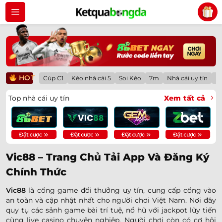
Bỏ
qua
nội
dung
HOT
Cúp C1
Kèo nhà cái 5
Soi Kèo
7m
Nhà cái uy tín
Lị
Top nhà cái uy tín
Xem tất cả
Vic88 – Trang Chủ Tải App Và Đăng Ký
Chính Thức
Vic88
là cổng game đổi thưởng uy tín, cung cấp cổng vào
an toàn và cập nhật nhất cho người chơi Việt Nam. Nơi đây
quy tụ các sảnh game bài trí tuệ, nổ hũ với jackpot lũy tiến
cùng live casino chuyên nghiệp. Người chơi còn có cơ hội