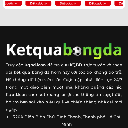
Truy cập
Kqbd.loan
để tra cứu
KQBD
trực tuyến và theo
dõi
kết quả bóng đá
hôm nay với tốc độ không độ trễ.
Hệ thống dữ liệu siêu tốc được cập nhật liên tục 24/7
trong một giao diện mượt mà, không quảng cáo rác.
Kqbd.loan cam kết mang lại lợi thế thông tin tuyệt đối,
hỗ trợ bạn soi kèo hiệu quả và chiến thắng nhà cái mỗi
ngày.
720A Điện Biên Phủ, Bình Thạnh, Thành phố Hồ Chí
Minh