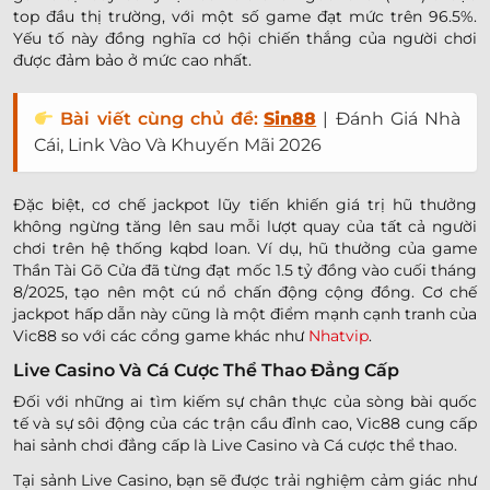
top đầu thị trường, với một số game đạt mức trên 96.5%.
Yếu tố này đồng nghĩa cơ hội chiến thắng của người chơi
được đảm bảo ở mức cao nhất.
Bài viết cùng chủ đề:
Sin88
| Đánh Giá Nhà
Cái, Link Vào Và Khuyến Mãi 2026
Đặc biệt, cơ chế jackpot lũy tiến khiến giá trị hũ thưởng
không ngừng tăng lên sau mỗi lượt quay của tất cả người
chơi trên hệ thống kqbd loan. Ví dụ, hũ thưởng của game
Thần Tài Gõ Cửa đã từng đạt mốc 1.5 tỷ đồng vào cuối tháng
8/2025, tạo nên một cú nổ chấn động cộng đồng. Cơ chế
jackpot hấp dẫn này cũng là một điểm mạnh cạnh tranh của
Vic88 so với các cổng game khác như
Nhatvip
.
Live Casino Và Cá Cược Thể Thao Đẳng Cấp
Đối với những ai tìm kiếm sự chân thực của sòng bài quốc
tế và sự sôi động của các trận cầu đỉnh cao, Vic88 cung cấp
hai sảnh chơi đẳng cấp là Live Casino và Cá cược thể thao.
Tại sảnh Live Casino, bạn sẽ được trải nghiệm cảm giác như