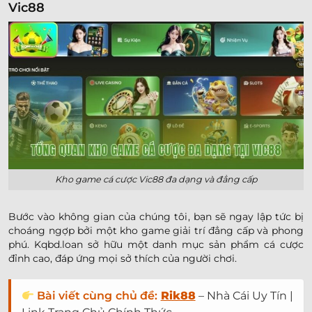
Vic88
Kho game cá cược Vic88 đa dạng và đẳng cấp
Bước vào không gian của chúng tôi, bạn sẽ ngay lập tức bị
choáng ngợp bởi một kho game giải trí đẳng cấp và phong
phú. Kqbd.loan sở hữu một danh mục sản phẩm cá cược
đỉnh cao, đáp ứng mọi sở thích của người chơi.
Bài viết cùng chủ đề:
Rik88
– Nhà Cái Uy Tín |