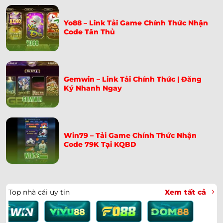
86k
Yo88 – Link Tải Game Chính Thức Nhận
Fo88 | Link Vào Nhà Cái – Nhận Ngay Code Tân Thủ
➤
Code Tân Thủ
88k
Dom88 – Nhà Cái Cá Cược Trực Tuyến Uy Tín Hàng
➤
Đầu 2026
Gemwin – Link Tải Chính Thức | Đăng
Ký Nhanh Ngay
Debet – Nhà Cái Uy Tín Và Link Vào Trang Chủ Chính
➤
Thức
Vivu88 – Link Vào Nhà Cái Uy Tín Và Đăng Ký Tặng
➤
Quà
Win79 – Tải Game Chính Thức Nhận
Code 79K Tại KQBD
Vin88 – Link Tại KQBD | Thưởng 100% | Giao Dịch Siêu
➤
Tốc
Zo88 – Link Chính Thức | Đăng Ký Nhận Quà Ngay
➤
Top nhà cái uy tín
Xem tất cả
Sv88 – Đánh Giá Nhà Cái Uy Tín Đẳng Cấp Châu Âu
➤