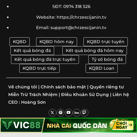
SĐT: 0974 318 526
Website: https://chrzescijanin.tv
Email:
support@chrzescijanin.tv
KQBD
KQBD hôm nay
KQBD trực tuyến
Kết quả bóng đá
Kết quả bóng đá hôm nay
Kết quả bóng đá trực tuyến
Tỷ số bóng đá
KQBD trực tiếp
KQBD Loan
Về chúng tôi
|
Chính sách bảo mật
|
Quyền riêng tư
Miễn Trừ Trách Nhiệm
|
Điều Khoản Sử Dụng
|
Liên hệ
CEO :
Hoàng Sơn
Copyright © 2025 kqbd.loan