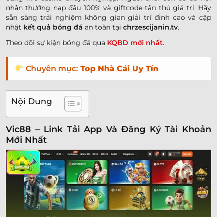
nhận thưởng nạp đầu 100% và giftcode tân thủ giá trị. Hãy
sẵn sàng trải nghiệm không gian giải trí đỉnh cao và cập
nhật
kết quả bóng đá
an toàn tại
chrzescijanin.tv
.
Theo dõi sự kiện bóng đá qua
KQBD mới nhất
.
Chuyên mục:
Top Nhà Cái Uy Tín
Nội Dung
Vic88 – Link Tải App Và Đăng Ký Tài Khoản
Mới Nhất