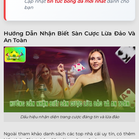
Cập nhật
tin tức bóng đá mới nhất
dành cho
bạn
Hướng Dẫn Nhận Biết Sàn Cược Lừa Đảo Và
An Toàn
Dấu hiệu nhận diện trang cược đáng tin và lừa đảo
Ngoài tham khảo danh sách các top nhà cái uy tín, có thêm