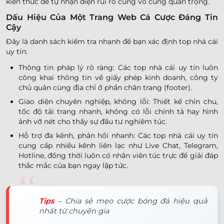
kiến thức để tự nhận diện rủi ro cũng vô cùng quan trọng.
Dấu Hiệu Của Một Trang Web Cá Cược Đáng Tin
Cậy
Đây là danh sách kiểm tra nhanh để bạn xác định top nhà cái
uy tín:
Thông tin pháp lý rõ ràng: Các top nhà cái uy tín luôn
công khai thông tin về giấy phép kinh doanh, công ty
chủ quản cùng địa chỉ ở phần chân trang (footer).
Giao diện chuyên nghiệp, không lỗi: Thiết kế chỉn chu,
tốc độ tải trang nhanh, không có lỗi chính tả hay hình
ảnh vỡ nét cho thấy sự đầu tư nghiêm túc.
Hỗ trợ đa kênh, phản hồi nhanh: Các top nhà cái uy tín
cung cấp nhiều kênh liên lạc như Live Chat, Telegram,
Hotline, đồng thời luôn có nhân viên túc trực để giải đáp
thắc mắc của bạn ngay lập tức.
Tips
– Chia sẻ mẹo cược bóng đá hiệu quả
nhất từ chuyên gia