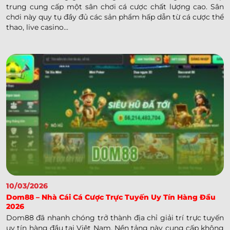
trung cung cấp một sân chơi cá cược chất lượng cao. Sân
chơi này quy tụ đầy đủ các sản phẩm hấp dẫn từ cá cược thể
thao, live casino...
10/03/2026
Dom88 – Nhà Cái Cá Cược Trực Tuyến Uy Tín Hàng Đầu
2026
Dom88 đã nhanh chóng trở thành địa chỉ giải trí trực tuyến
uy tín hàng đầu tại Việt Nam. Nền tảng này cung cấp không