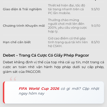
Thiết kế hiện đại, tốc độ
Giao diện & Trải nghiệm
tải trang nhanh trên cả
9.5/10
PC lẫn mobile.
Thưởng chào mừng
người chơi mới lên đến
Chương trình Khuyến mãi
9.0/10
200%, yêu cầu vòng cược
hợp lý.
Giờ cao điểm có thể gặp
Hạn chế cần biết
tình trạng quá tải khi liên
8.5/10
hệ CSKH.
Debet – Trang Cá Cược Có Giấy Phép Pagcor
Debet khẳng định vị thế của top nhà cái uy tín, một trang cá
cược an toàn nhờ vận hành hợp pháp dưới sự cấp phép,
giám sát của PAGCOR.
FIFA World Cup 2026
có gì mới? Cập nhật
ngay hôm nay