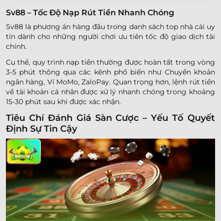
Sv88 – Tốc Độ Nạp Rút Tiền Nhanh Chóng
Sv88 là phương án hàng đầu trong danh sách top nhà cái uy
tín dành cho những người chơi ưu tiên tốc độ giao dịch tài
chính.
Cụ thể, quy trình nạp tiền thường được hoàn tất trong vòng
3-5 phút thông qua các kênh phổ biến như Chuyển khoản
ngân hàng, Ví MoMo, ZaloPay. Quan trọng hơn, lệnh rút tiền
về tài khoản cá nhân được xử lý nhanh chóng trong khoảng
15-30 phút sau khi được xác nhận.
Tiêu Chí Đánh Giá Sàn Cược – Yếu Tố Quyết
Định Sự Tin Cậy