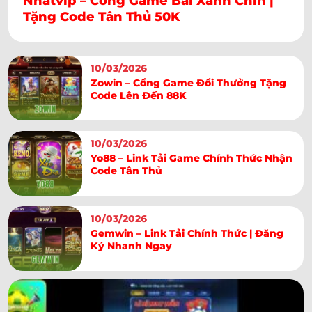
Nhatvip – Cổng Game Bài Xanh Chín |
Tặng Code Tân Thủ 50K
10/03/2026
Zowin – Cổng Game Đổi Thưởng Tặng
Code Lên Đến 88K
10/03/2026
Yo88 – Link Tải Game Chính Thức Nhận
Code Tân Thủ
10/03/2026
Gemwin – Link Tải Chính Thức | Đăng
Ký Nhanh Ngay