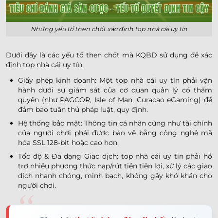
Những yếu tố then chốt xác định top nhà cái uy tín
Dưới đây là các yếu tố then chốt mà KQBD sử dụng để xác
định top nhà cái uy tín.
Giấy phép kinh doanh: Một top nhà cái uy tín phải vận
hành dưới sự giám sát của cơ quan quản lý có thẩm
quyền (như PAGCOR, Isle of Man, Curacao eGaming) để
đảm bảo tuân thủ pháp luật, quy định.
Hệ thống bảo mật: Thông tin cá nhân cũng như tài chính
của người chơi phải được bảo vệ bằng công nghệ mã
hóa SSL 128-bit hoặc cao hơn.
Tốc độ & Đa dạng Giao dịch: top nhà cái uy tín phải hỗ
trợ nhiều phương thức nạp/rút tiền tiện lợi, xử lý các giao
dịch nhanh chóng, minh bạch, không gây khó khăn cho
người chơi.