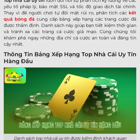
Top nhà cái uy tín
luôn đòi hỏi sự phân tích kỹ lưỡng về các
yếu tố pháp lý, bảo mật SSL và tốc độ giao dịch tài chính.
Thay vì để người chơi tự đối mặt rủi ro, phân tích các
kết
quả bóng đá
cung cấp bảng xếp hạng các trang cược đã
được thẩm định. Danh sách này giúp bạn tiết kiệm thời gian
và tránh xa các trang cá cược giả mạo. Cùng chúng tôi
khám phá ngay những địa chỉ cá cược an toàn và đáng tin
cậy nhất.
Thông Tin Bảng Xếp Hạng Top Nhà Cái Uy Tín
Hàng Đầu
Danh sách top nhà cái uy tín được kiểm định khách quan