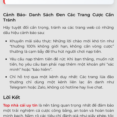
Cảnh Báo- Danh Sách Đen Các Trang Cược Cần
Tránh
Hãy tuyệt đối cẩn trọng, tránh xa các trang web có những
dấu hiệu cảnh báo sau:
Khuyến mãi siêu thực: Những lời chào mời khó tin như
“thưởng 100% không giới hạn, không cần vòng cược”
thường là cạm bẫy để thu hút người chơi nạp tiền.
Yêu cầu nạp thêm tiền để rút: Khi bạn thắng, muốn rút
tiền, họ yêu cầu bạn phải nạp thêm một khoản phí “xác
minh” hoặc “bảo hiểm”.
Chỉ hỗ trợ qua một kênh duy nhất: Các trang lừa đảo
thường chỉ dùng một kênh liên lạc ẩn danh như
Telegram hoặc Zalo, không có hotline hay live chat.
Lời Kết
Top nhà cái uy tín
là nền tảng quan trọng nhất để đảm bảo
một trải nghiệm cá cược công bằng, an toàn và hoàn toàn
minh bạch. Nắm rõ các tiêu chí đánh giá như giấy phép, tốc