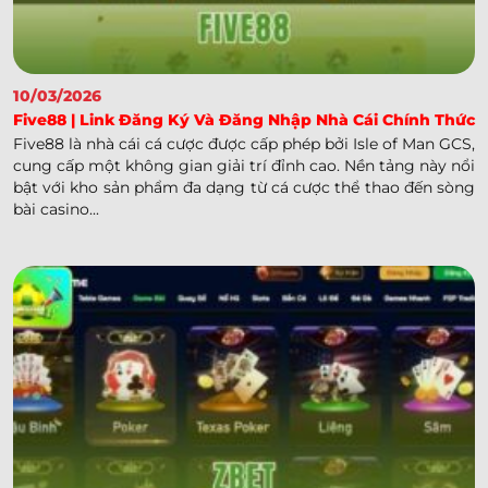
10/03/2026
Five88 | Link Đăng Ký Và Đăng Nhập Nhà Cái Chính Thức
Five88 là nhà cái cá cược được cấp phép bởi Isle of Man GCS,
cung cấp một không gian giải trí đỉnh cao. Nền tảng này nổi
bật với kho sản phẩm đa dạng từ cá cược thể thao đến sòng
bài casino...