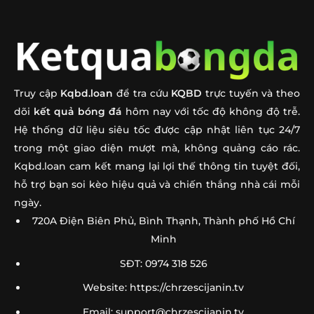
Truy cập
Kqbd.loan
để tra cứu
KQBD
trực tuyến và theo
dõi
kết quả bóng đá
hôm nay với tốc độ không độ trễ.
Hệ thống dữ liệu siêu tốc được cập nhật liên tục 24/7
trong một giao diện mượt mà, không quảng cáo rác.
Kqbd.loan cam kết mang lại lợi thế thông tin tuyệt đối,
hỗ trợ bạn soi kèo hiệu quả và chiến thắng nhà cái mỗi
ngày.
720A Điện Biên Phủ, Bình Thạnh, Thành phố Hồ Chí
Minh
SĐT: 0974 318 526
Website: https://chrzescijanin.tv
Email:
support@chrzescijanin.tv