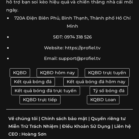
hỗ trợ bạn soi kèo hiệu quả và chiến thắng nhà cái mỗi
26/03/2026
ngày.
720A Điện Biên Phủ, Bình Thạnh, Thành phố Hồ Chí
Soi kèo Nacional vs Cerro Largo | Liga AUF Uruguaya –
➤
25/03/2026
Minh
SĐT: 0974 318 526
Soi kèo Huracan vs Barracas Central | Liga Profesional
➤
– 24/03/2026
Website: https://profiel.tv
Soi kèo Leeds vs Brentford | Ngoại hạng Anh –
Email:
support@profiel.tv
➤
22/03/2026
KQBD
KQBD hôm nay
KQBD trực tuyến
Soi kèo Villarreal vs Sociedad | La Liga – 21/03/2026
➤
Kết quả bóng đá
Kết quả bóng đá hôm nay
Kết quả bóng đá trực tuyến
Tỷ số bóng đá
Soi kèo Roma vs Bologna | Europa League –
➤
20/03/2026
KQBD trực tiếp
KQBD Loan
Soi kèo Bayern Munich vs Atalanta | Champions League
➤
– 19/03/2026
Về chúng tôi
|
Chính sách bảo mật
|
Quyền riêng tư
Miễn Trừ Trách Nhiệm
|
Điều Khoản Sử Dụng
|
Liên hệ
CEO :
Hoàng Sơn