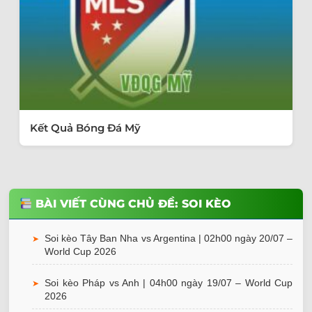
Kết Quả Bóng Đá Mỹ
BÀI VIẾT CÙNG CHỦ ĐỀ: SOI KÈO
Soi kèo Tây Ban Nha vs Argentina | 02h00 ngày 20/07 –
➤
World Cup 2026
Soi kèo Pháp vs Anh | 04h00 ngày 19/07 – World Cup
➤
2026