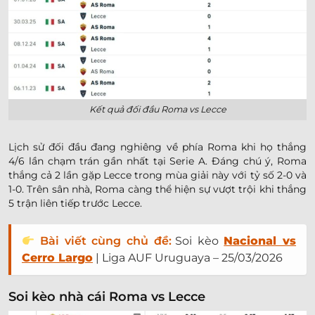
Kết quả đối đầu Roma vs Lecce
Lịch sử đối đầu đang nghiêng về phía Roma khi họ thắng
4/6 lần chạm trán gần nhất tại Serie A. Đáng chú ý, Roma
thắng cả 2 lần gặp Lecce trong mùa giải này với tỷ số 2-0 và
1-0. Trên sân nhà, Roma càng thể hiện sự vượt trội khi thắng
5 trận liên tiếp trước Lecce.
Bài viết cùng chủ đề:
Soi kèo
Nacional vs
Cerro Largo
| Liga AUF Uruguaya – 25/03/2026
Soi kèo nhà cái Roma vs Lecce