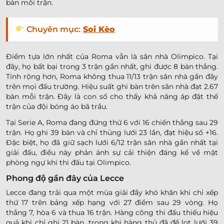
bàn mỗi trận.
Chuyên mục:
Soi Kèo
Điểm tựa lớn nhất của Roma vẫn là sân nhà Olimpico. Tại
đây, họ bất bại trong 3 trận gần nhất, ghi được 8 bàn thắng.
Tính rộng hơn, Roma không thua 11/13 trận sân nhà gần đây
trên mọi đấu trường. Hiệu suất ghi bàn trên sân nhà đạt 2.67
bàn mỗi trận. Đây là con số cho thấy khả năng áp đặt thế
trận của đội bóng áo bã trầu.
Tại Serie A, Roma đang đứng thứ 6 với 16 chiến thắng sau 29
trận. Họ ghi 39 bàn và chỉ thủng lưới 23 lần, đạt hiệu số +16.
Đặc biệt, họ đã giữ sạch lưới 6/12 trận sân nhà gần nhất tại
giải đấu, điều này phản ánh sự cải thiện đáng kể về mặt
phòng ngự khi thi đấu tại Olimpico.
Phong độ gần đây của Lecce
Lecce đang trải qua một mùa giải đầy khó khăn khi chỉ xếp
thứ 17 trên bảng xếp hạng với 27 điểm sau 29 vòng. Họ
thắng 7, hòa 6 và thua 16 trận. Hàng công thi đấu thiếu hiệu
quả khi chỉ ghi 21 bàn, trong khi hàng thủ đã để lọt lưới 39