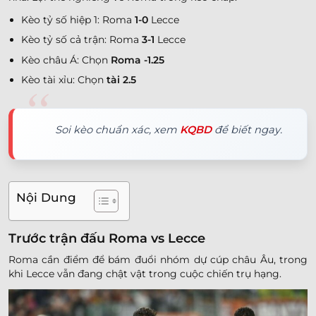
Kèo tỷ số hiệp 1: Roma
1-0
Lecce
Kèo tỷ số cả trận: Roma
3-1
Lecce
Kèo châu Á: Chọn
Roma -1.25
Kèo tài xỉu: Chọn
tài 2.5
Soi kèo chuẩn xác, xem
KQBD
để biết ngay.
Nội Dung
Trước trận đấu Roma vs Lecce
Roma cần điểm để bám đuổi nhóm dự cúp châu Âu, trong
khi Lecce vẫn đang chật vật trong cuộc chiến trụ hạng.