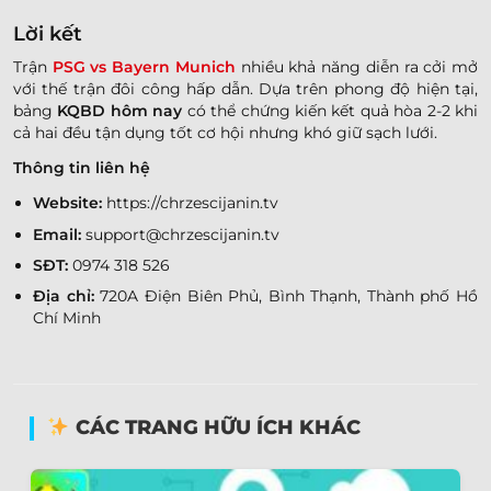
Lời kết
Trận
PSG vs Bayern Munich
nhiều khả năng diễn ra cởi mở
với thế trận đôi công hấp dẫn. Dựa trên phong độ hiện tại,
bảng
KQBD hôm nay
có thể chứng kiến kết quả hòa 2-2 khi
cả hai đều tận dụng tốt cơ hội nhưng khó giữ sạch lưới.
Thông tin liên hệ
Website:
https://chrzescijanin.tv
Email:
support@chrzescijanin.tv
SĐT:
0974 318 526
Địa chỉ:
720A Điện Biên Phủ, Bình Thạnh, Thành phố Hồ
Chí Minh
CÁC TRANG HỮU ÍCH KHÁC