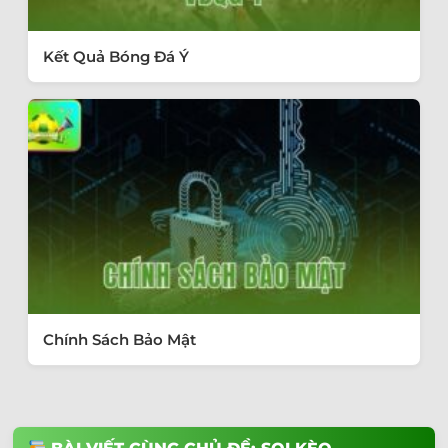
Kết Quả Bóng Đá Ý
Chính Sách Bảo Mật