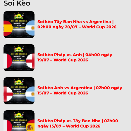
Soi Kèo
Soi kèo Pháp vs Ma Rốc | 03h00 ngày 10/07 – World
➤
Cup 2026
Soi kèo Tây Ban Nha vs Argentina |
Soi kèo Thụy Sĩ vs Colombia | 03h00 ngày 08/07 –
02h00 ngày 20/07 – World Cup 2026
➤
World Cup 2026
Soi kèo Mexico vs Anh | 07h00 ngày 06/07 – World Cup
➤
2026
Soi kèo Pháp vs Anh | 04h00 ngày
19/07 – World Cup 2026
Soi kèo Argentina vs Cape Verde | 05h00 ngày 04/07 –
➤
World Cup 2026
Soi Kèo Argentina Vs Algeria 08h00 Ngày 17/06: Nhận
➤
Soi kèo Anh vs Argentina | 02h00 ngày
Định
15/07 – World Cup 2026
Soi kèo Dortmund vs Frankfurt | Bundesliga –
➤
09/05/2026
Soi kèo Rivadavia vs Fluminense | Copa Libertadores –
➤
Soi kèo Pháp vs Tây Ban Nha | 02h00
07/05/2026
ngày 15/07 – World Cup 2026