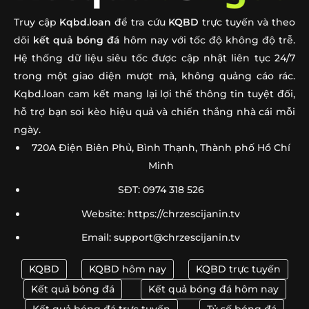
Soi kèo Slovakia vs Kosovo | VL World Cup –
➤
Truy cập
Kqbd.loan
để tra cứu
KQBD
trực tuyến và theo
27/03/2026
dõi
kết quả bóng đá
hôm nay với tốc độ không độ trễ.
Hệ thống dữ liệu siêu tốc được cập nhật liên tục 24/7
Soi kèo Banfield vs Real Pilar | Copa Argentina –
➤
26/03/2026
trong một giao diện mượt mà, không quảng cáo rác.
Kqbd.loan cam kết mang lại lợi thế thông tin tuyệt đối,
Soi kèo Nacional vs Cerro Largo | Liga AUF Uruguaya –
➤
hỗ trợ bạn soi kèo hiệu quả và chiến thắng nhà cái mỗi
25/03/2026
ngày.
720A Điện Biên Phủ, Bình Thạnh, Thành phố Hồ Chí
Soi kèo Huracan vs Barracas Central | Liga Profesional
➤
– 24/03/2026
Minh
SĐT: 0974 318 526
Soi kèo Roma vs Lecce | Serie A – 23/03/2026
➤
Website: https://chrzescijanin.tv
Soi kèo Leeds vs Brentford | Ngoại hạng Anh –
➤
22/03/2026
Email:
support@chrzescijanin.tv
Soi kèo Villarreal vs Sociedad | La Liga – 21/03/2026
➤
KQBD
KQBD hôm nay
KQBD trực tuyến
Kết quả bóng đá
Kết quả bóng đá hôm nay
Soi kèo Roma vs Bologna | Europa League –
➤