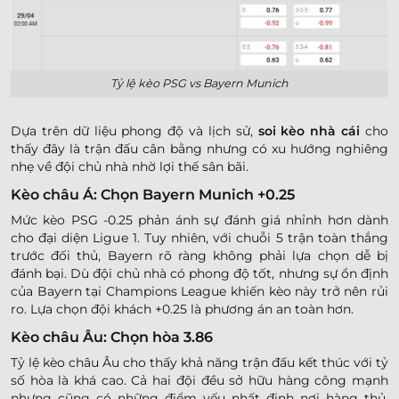
Tỷ lệ kèo PSG vs Bayern Munich
Dựa trên dữ liệu phong độ và lịch sử,
soi kèo nhà cái
cho
thấy đây là trận đấu cân bằng nhưng có xu hướng nghiêng
nhẹ về đội chủ nhà nhờ lợi thế sân bãi.
Kèo châu Á: Chọn Bayern Munich +0.25
Mức kèo PSG -0.25 phản ánh sự đánh giá nhỉnh hơn dành
cho đại diện Ligue 1. Tuy nhiên, với chuỗi 5 trận toàn thắng
trước đối thủ, Bayern rõ ràng không phải lựa chọn dễ bị
đánh bại. Dù đội chủ nhà có phong độ tốt, nhưng sự ổn định
của Bayern tại Champions League khiến kèo này trở nên rủi
ro. Lựa chọn đội khách +0.25 là phương án an toàn hơn.
Kèo châu Âu: Chọn hòa 3.86
Tỷ lệ kèo châu Âu cho thấy khả năng trận đấu kết thúc với tỷ
số hòa là khá cao. Cả hai đội đều sở hữu hàng công mạnh
nhưng cũng có những điểm yếu nhất định nơi hàng thủ.