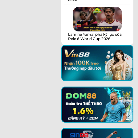
Lamine Yamal phá kỷ lục của
Pele ở World Cup 2026