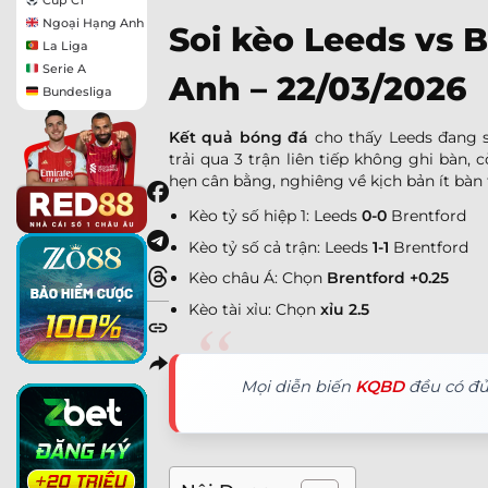
Ngoại Hạng Anh
Soi kèo Leeds vs B
La Liga
Serie A
Anh – 22/03/2026
Bundesliga
Kết quả bóng đá
cho thấy Leeds đang s
trải qua 3 trận liên tiếp không ghi bàn,
hẹn cân bằng, nghiêng về kịch bản ít bàn
Kèo tỷ số hiệp 1: Leeds
0-0
Brentford
Kèo tỷ số cả trận: Leeds
1-1
Brentford
Kèo châu Á: Chọn
Brentford +0.25
Kèo tài xỉu: Chọn
xỉu 2.5
Mọi diễn biến
KQBD
đều có đủ