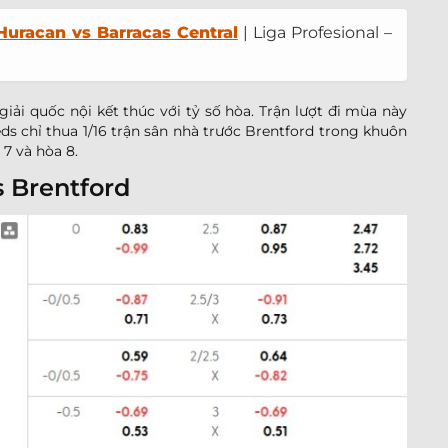
Huracan vs Barracas Central
| Liga Profesional –
giải quốc nội kết thúc với tỷ số hòa. Trận lượt đi mùa này
eeds chỉ thua 1/16 trận sân nhà trước Brentford trong khuôn
 7 và hòa 8.
vs Brentford