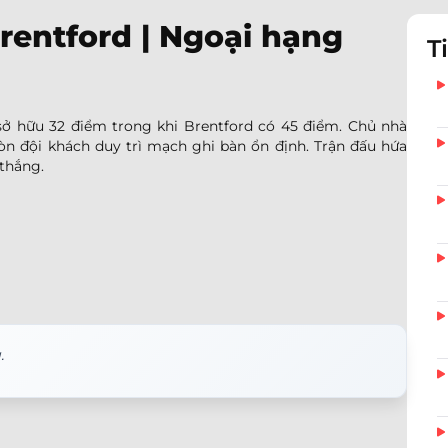
rentford | Ngoại hạng
T
ở hữu 32 điểm trong khi Brentford có 45 điểm. Chủ nhà
 còn đội khách duy trì mạch ghi bàn ổn định. Trận đấu hứa
 thắng.
.