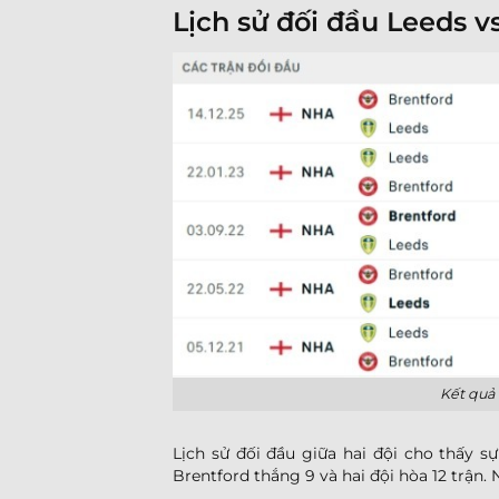
Lịch sử đối đầu Leeds v
Kết quả 
Lịch sử đối đầu giữa hai đội cho thấy s
Brentford thắng 9 và hai đội hòa 12 trận