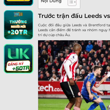
Nội Dung
Trước trận đấu Leeds vs
Cuộc đối đầu giữa Leeds và Brentford t
Leeds cần điểm để tránh xa nhóm nguy h
trí dự cúp châu Âu.