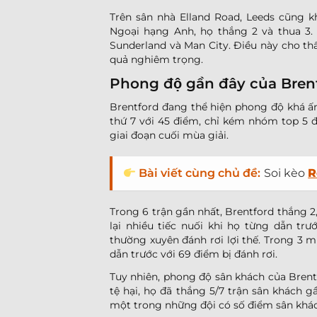
Trên sân nhà Elland Road, Leeds cũng k
Ngoại hạng Anh, họ thắng 2 và thua 3. 
Sunderland và Man City. Điều này cho th
quả nghiêm trọng.
Phong độ gần đây của Bren
Brentford đang thể hiện phong độ khá ấ
thứ 7 với 45 điểm, chỉ kém nhóm top 5 đ
giai đoạn cuối mùa giải.
Bài viết cùng chủ đề:
Soi kèo
R
Trong 6 trận gần nhất, Brentford thắng 2
lại nhiều tiếc nuối khi họ từng dẫn tr
thường xuyên đánh rơi lợi thế. Trong 3 m
dẫn trước với 69 điểm bị đánh rơi.
Tuy nhiên, phong độ sân khách của Brentf
tệ hại, họ đã thắng 5/7 trận sân khách gầ
một trong những đội có số điểm sân khách