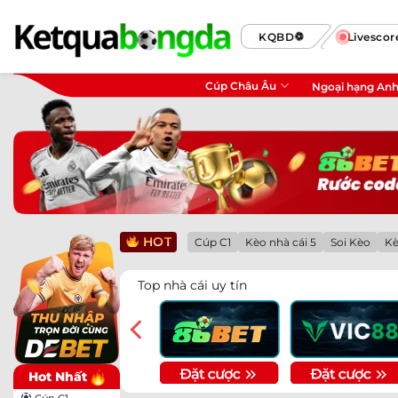
Bỏ
qua
KQBD
Livescor
nội
dung
Cúp Châu Âu
Ngoại hạng An
HOT
Cúp C1
Kèo nhà cái 5
Soi Kèo
Kè
Top nhà cái uy tín
Hot Nhất
Cúp C1