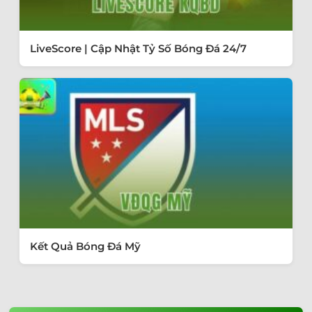
LiveScore | Cập Nhật Tỷ Số Bóng Đá 24/7
Kết Quả Bóng Đá Mỹ