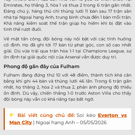
Emirates, họ thắng 3, hòa 1 và thua 2 trong 6 trận gần nhất.
Đáng chú ý, hàng thủ chỉ thủng lưới 11 bàn sau 17 trận sân
nhà tại Ngoại hạng Anh, trung bình chưa đến 1 bàn mỗi trận.
Khả năng kiểm soát thế trận giúp họ hiếm khi bị đặt vào
tình thế rượt đuổi.
Về mặt tấn công, đội bóng này nổi bật với các tình huống
cố định. Họ đã ghi tới 17 bàn từ phạt góc, con số cao nhất
giải. Dù vừa trải qua trận hòa 1-1 tại Champions League, sự
ổn định tại giải quốc nội của Arsenal vẫn được duy trì.
Phong độ gần đây của Fulham
Fulham đang đứng thứ 10 với 48 điểm, thành tích khá cân
bằng khi ghi 44 bàn và thủng lưới 46 lần. Trong 6 trận gần
nhất, họ thắng 2, hòa 2 và thua 2, phản ánh phong độ thiếu
ổn định. Dù vậy, chiến thắng 1-0 trước Aston Villa cho thấy
đội bóng này vẫn có khả năng tạo bất ngờ.
Bài viết cùng chủ đề:
Soi kèo
Everton vs
Man City
| Ngoại hạng Anh – 05/05/2026