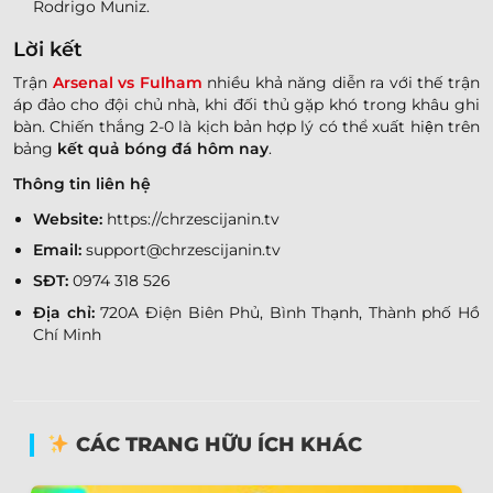
Rodrigo Muniz.
Lời kết
Trận
Arsenal vs Fulham
nhiều khả năng diễn ra với thế trận
áp đảo cho đội chủ nhà, khi đối thủ gặp khó trong khâu ghi
bàn. Chiến thắng 2-0 là kịch bản hợp lý có thể xuất hiện trên
bảng
kết quả bóng đá hôm nay
.
Thông tin liên hệ
Website:
https://chrzescijanin.tv
Email:
support@chrzescijanin.tv
SĐT:
0974 318 526
Địa chỉ:
720A Điện Biên Phủ, Bình Thạnh, Thành phố Hồ
Chí Minh
CÁC TRANG HỮU ÍCH KHÁC