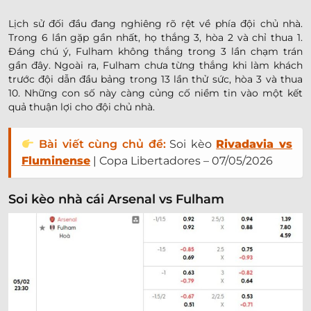
Lịch sử đối đầu đang nghiêng rõ rệt về phía đội chủ nhà.
Trong 6 lần gặp gần nhất, họ thắng 3, hòa 2 và chỉ thua 1.
Đáng chú ý, Fulham không thắng trong 3 lần chạm trán
gần đây. Ngoài ra, Fulham chưa từng thắng khi làm khách
trước đội dẫn đầu bảng trong 13 lần thử sức, hòa 3 và thua
10. Những con số này càng củng cố niềm tin vào một kết
quả thuận lợi cho đội chủ nhà.
Bài viết cùng chủ đề:
Soi kèo
Rivadavia vs
Fluminense
| Copa Libertadores – 07/05/2026
Soi kèo nhà cái Arsenal vs Fulham