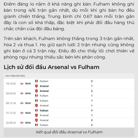
Điểm đáng lo nằm ở khả năng ghi bàn. Fulham không ghi
bàn trong 4/6 trận gần nhất, dù mỗi khi ghi bàn họ đều
giành chiến thắng. Trung bình chỉ 0.67 bàn mỗi trận gần
đây là con số khá thấp, đặc biệt khi phải đối đầu hàng thủ
chắc chắn của đội đầu bảng.
Trên sân khách, Fulham không thắng trong 3 trận gần nhất,
hòa 2 và thua 1. Họ giữ sạch lưới 2 trận nhưng cũng không
ghi bàn ở cả 3 trận này. Điều đó cho thấy lối chơi thiên về
phòng ngự nhưng thiếu sắc bén khi phản công.
Lịch sử đối đầu Arsenal vs Fulham
Kết quả đối đầu Arsenal vs Fulham