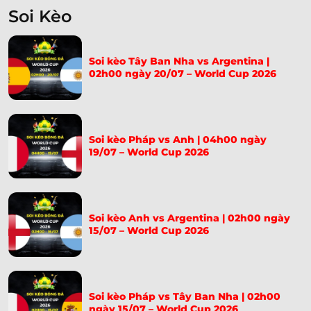
Soi Kèo
Soi kèo Pháp vs Ma Rốc | 03h00 ngày 10/07 – World
➤
Cup 2026
Soi kèo Tây Ban Nha vs Argentina |
Soi kèo Thụy Sĩ vs Colombia | 03h00 ngày 08/07 –
02h00 ngày 20/07 – World Cup 2026
➤
World Cup 2026
Soi kèo Mexico vs Anh | 07h00 ngày 06/07 – World Cup
➤
2026
Soi kèo Pháp vs Anh | 04h00 ngày
19/07 – World Cup 2026
Soi kèo Argentina vs Cape Verde | 05h00 ngày 04/07 –
➤
World Cup 2026
Soi Kèo Argentina Vs Algeria 08h00 Ngày 17/06: Nhận
➤
Soi kèo Anh vs Argentina | 02h00 ngày
Định
15/07 – World Cup 2026
Soi kèo Dortmund vs Frankfurt | Bundesliga –
➤
09/05/2026
Soi kèo Rivadavia vs Fluminense | Copa Libertadores –
➤
Soi kèo Pháp vs Tây Ban Nha | 02h00
07/05/2026
ngày 15/07 – World Cup 2026