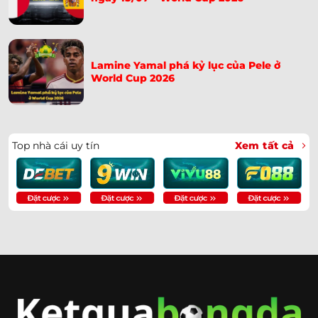
Soi kèo Everton vs Man City | Ngoại hạng Anh –
➤
05/05/2026
Lamine Yamal phá kỷ lục của Pele ở
Soi kèo Nottingham vs Aston Villa | Europa League –
➤
World Cup 2026
01/05/2026
Soi kèo PSG vs Bayern Munich | Champions League –
➤
29/04/2026
Top nhà cái uy tín
Xem tất cả
Soi kèo Marseille vs Nice | Ligue 1 – 27/04/2026
➤
Soi kèo Napoli vs Cremonese | Serie A – 25/04/2026
➤
Soi kèo Bournemouth vs Leeds | Ngoại hạng Anh –
➤
23/04/2026
Soi kèo Lecce vs Fiorentina | Serie A – 21/04/2026
➤
Soi kèo Tây Ban Nha vs Serbia | Giao hữu quốc tế –
➤
28/03/2026