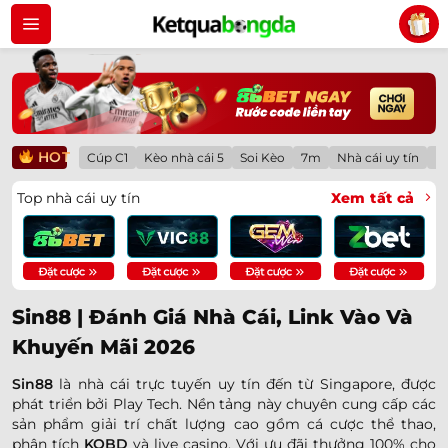
Bỏ
qua
nội
dung
HOT
Cúp C1
Kèo nhà cái 5
Soi Kèo
7m
Nhà cái uy tín
Lị
Top nhà cái uy tín
Xem tất cả
Sin88 | Đánh Giá Nhà Cái, Link Vào Và
Khuyến Mãi 2026
Sin88
là nhà cái trực tuyến uy tín đến từ Singapore, được
phát triển bởi Play Tech. Nền tảng này chuyên cung cấp các
sản phẩm giải trí chất lượng cao gồm cá cược thể thao,
phân tích
KQBD
và live casino. Với ưu đãi thưởng 100% cho