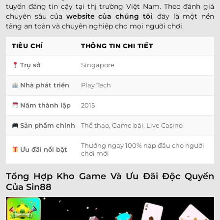
tuyến đáng tin cậy tại thị trường Việt Nam. Theo đánh giá
chuyên sâu của
website của chúng tôi
, đây là một nền
tảng an toàn và chuyên nghiệp cho mọi người chơi.
TIÊU CHÍ
THÔNG TIN CHI TIẾT
Trụ sở
Singapore
Nhà phát triển
Play Tech
Năm thành lập
2015
Sản phẩm chính
Thể thao, Game bài, Live Casino
Thưởng ngay 100% nạp đầu cho người
Ưu đãi nổi bật
chơi mới
Tổng Hợp Kho Game Và Ưu Đãi Độc Quyền
Của Sin88