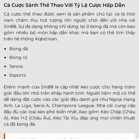
Cá Cược Sảnh Thể Thao Với Tỷ Lệ Cược Hấp Dẫn
Cá cược thể thao được xem là sản phẩm chủ lực và là thỏi
nam châm thu hút lượng lớn người chơi đến với nhà cái
Sin88. Sự đa dạng không chỉ dừng lại ở bóng đá mà còn bao
gồm nhiều bộ môn hấp dẫn khác mà bạn có thể tìm thấy
trên hệ thống Kqbd.loan.
Bóng đá
Bóng rổ
Tennis
Esports
Điểm mạnh của Sin88 là cập nhật kèo cược cho hàng trăm
giải đấu lớn nhỏ trên khắp hành tinh. Người hâm mộ có thể
dễ dàng đặt cược vào các giải đấu danh giá như Ngoại Hạng
Anh, La Liga, Serie A, Champions League. Nhà cái cung cấp
đầy đủ các loại kèo phổ biến nhất, bao gồm Kèo Chấp (Châu
Á), Kèo 1×2 (Châu Âu), Kèo Tài Xỉu, đáp ứng mọi chiến thuật
cá độ bóng đá.