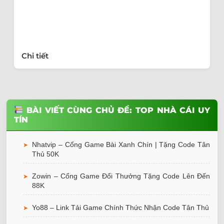
Chi tiết
BÀI VIẾT CÙNG CHỦ ĐỀ: TOP NHÀ CÁI UY
TÍN
Nhatvip – Cổng Game Bài Xanh Chín | Tặng Code Tân
➤
Thủ 50K
Zowin – Cổng Game Đổi Thưởng Tặng Code Lên Đến
➤
88K
Yo88 – Link Tải Game Chính Thức Nhận Code Tân Thủ
➤