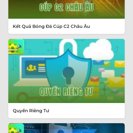
Kết Quả Bóng Đá Cúp C2 Châu Âu
Quyền Riêng Tư