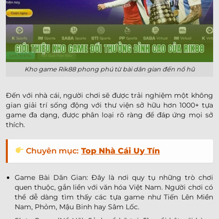
Kho game Rik88 phong phú từ bài dân gian đến nổ hũ
Đến với nhà cái, người chơi sẽ được trải nghiệm một không
gian giải trí sống động với thư viện sở hữu hơn 1000+ tựa
game đa dạng, được phân loại rõ ràng để đáp ứng mọi sở
thích.
Chuyên mục:
Top Nhà Cái Uy Tín
Game Bài Dân Gian: Đây là nơi quy tụ những trò chơi
quen thuộc, gắn liền với văn hóa Việt Nam. Người chơi có
thể dễ dàng tìm thấy các tựa game như Tiến Lên Miền
Nam, Phỏm, Mậu Binh hay Sâm Lốc.