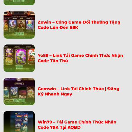
Zbet – Nhà Cái Châu Mỹ Chính Thức | Link Đăng Ký
➤
Tại KQBD
Zowin – Cổng Game Đổi Thưởng Tặng
86bet – Link Trang Chủ Chính Thức Và Đăng Ký Nhận
➤
Code Lên Đến 88K
86k
Vic88 – Trang Chủ Tải App Và Đăng Ký Chính Thức
➤
Yo88 – Link Tải Game Chính Thức Nhận
Fo88 | Link Vào Nhà Cái – Nhận Ngay Code Tân Thủ
➤
Code Tân Thủ
88k
Dom88 – Nhà Cái Cá Cược Trực Tuyến Uy Tín Hàng
➤
Đầu 2026
Gemwin – Link Tải Chính Thức | Đăng
Ký Nhanh Ngay
Debet – Nhà Cái Uy Tín Và Link Vào Trang Chủ Chính
➤
Thức
Vivu88 – Link Vào Nhà Cái Uy Tín Và Đăng Ký Tặng
➤
Quà
Win79 – Tải Game Chính Thức Nhận
Code 79K Tại KQBD
Vin88 – Link Tại KQBD | Thưởng 100% | Giao Dịch Siêu
➤