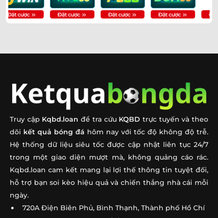
Soi Kèo CH Séc Vs Nam Phi 23h00 Ngày 18/06 | Chốt
➤
Tỷ Số
Soi Kèo Anh Vs Croatia 03h00 Ngày 18/06 – Chốt Kèo
➤
Ngay
Soi Kèo Bồ Đào Nha Vs CHDC Congo 00h00 Ngày
➤
18/06: Chốt Kèo
Soi Kèo Pháp Vs Senegal 02h00 Ngày 17/06: Dự Đoán
➤
Tỷ Số
Truy cập
Kqbd.loan
để tra cứu
KQBD
trực tuyến và theo
Soi Kèo Hà Lan Vs Nhật Bản 03h00 Ngày 15/06 – Chốt
➤
dõi
kết quả bóng đá
hôm nay với tốc độ không độ trễ.
Kèo
Hệ thống dữ liệu siêu tốc được cập nhật liên tục 24/7
trong một giao diện mượt mà, không quảng cáo rác.
Soi Kèo Đức Vs Curacao 00h00 Ngày 15/06: Nhận Định
➤
Kqbd.loan cam kết mang lại lợi thế thông tin tuyệt đối,
Soi Kèo Haiti Vs Scotland 08h00 Ngày 14/06: Nhận
➤
hỗ trợ bạn soi kèo hiệu quả và chiến thắng nhà cái mỗi
Định Tỷ Lệ
ngày.
720A Điện Biên Phủ, Bình Thạnh, Thành phố Hồ Chí
Soi Kèo Australia Vs Thổ Nhĩ Kỳ 11h00 Ngày 14/06: Dự
➤