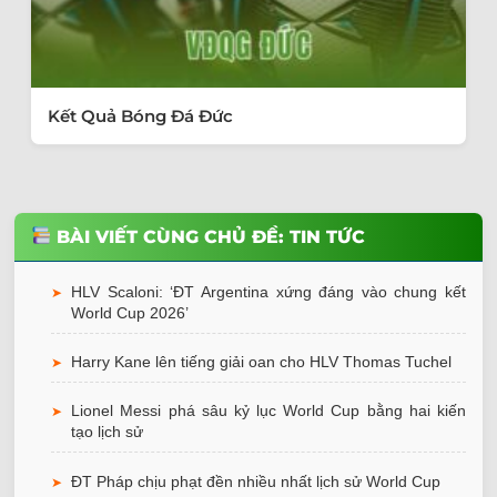
Kết Quả Bóng Đá Đức
BÀI VIẾT CÙNG CHỦ ĐỀ: TIN TỨC
HLV Scaloni: ‘ĐT Argentina xứng đáng vào chung kết
➤
World Cup 2026’
Harry Kane lên tiếng giải oan cho HLV Thomas Tuchel
➤
Lionel Messi phá sâu kỷ lục World Cup bằng hai kiến
➤
tạo lịch sử
ĐT Pháp chịu phạt đền nhiều nhất lịch sử World Cup
➤