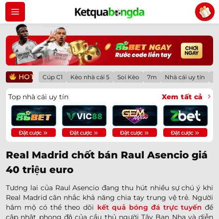
Bỏ
qua
nội
dung
HOT
Cúp C1
Kèo nhà cái 5
Soi Kèo
7m
Nhà cái uy tín
Lị
Top nhà cái uy tín
Xem tất cả
Real Madrid chốt bán Raul Asencio giá
40 triệu euro
Tương lai của Raul Asencio đang thu hút nhiều sự chú ý khi
Real Madrid cân nhắc khả năng chia tay trung vệ trẻ. Người
hâm mộ có thể theo dõi
kết quả bóng đá trực tuyến
để
cập nhật phong độ của cầu thủ người Tây Ban Nha và diễn