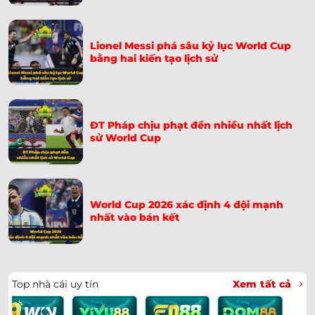
Soi Kèo Na Uy Vs Senegal 07h00 Ngày 23/06: Nhận
➤
Định World Cup 2026
Lionel Messi phá sâu kỷ lục World Cup
Soi Kèo Pháp Vs Iraq 04h00 Ngày 23/06: Dự Đoán Tỷ
➤
bằng hai kiến tạo lịch sử
Số
Soi Kèo Argentina Vs Áo 00h00 Ngày 23/06: Dự Đoán
➤
Tỷ Số
ĐT Pháp chịu phạt đền nhiều nhất lịch
sử World Cup
Khoảnh Khắc Cầu Thủ Canada Gãy Chân Trên Sân –
➤
Ismaël Koné
Soi Kèo Tây Ban Nha Vs Saudi Arabia 23h00 Ngày
➤
21/06: Chốt Kèo
World Cup 2026 xác định 4 đội mạnh
nhất vào bán kết
Hàn Quốc Bị Drone Trinh Thám Tại World Cup 2026:
➤
Quân Đội Can Thiệp
Messi Lập Hat-Trick Lịch Sử Tại World Cup 2026 | 16
➤
Top nhà cái uy tín
Xem tất cả
Bàn