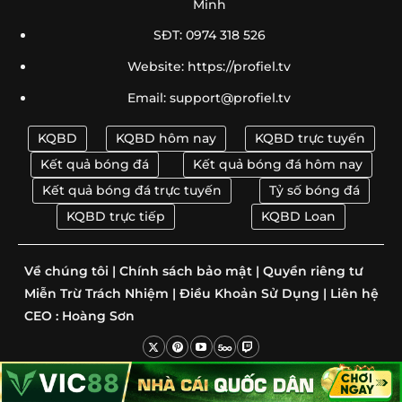
Minh
Đoán
SĐT: 0974 318 526
Soi Kèo Brazil Vs Morocco 05h00 Ngày 14/06: Dự Đoán
➤
Tỷ Số
Website: https://profiel.tv
Email:
support@profiel.tv
Soi Kèo Qatar Vs Thụy Sỹ 02h00 Ngày 14/06 – Dự
➤
Đoán Tỷ Số
KQBD
KQBD hôm nay
KQBD trực tuyến
Những HLV Đáng Chú Ý World Cup 2026 | Siêu Sao Sa
➤
Kết quả bóng đá
Kết quả bóng đá hôm nay
Bàn
Kết quả bóng đá trực tuyến
Tỷ số bóng đá
HLV Park Hang Seo World Cup 2026 – Chức Phó Chủ
KQBD trực tiếp
KQBD Loan
➤
Tịch
Về chúng tôi
|
Chính sách bảo mật
|
Quyền riêng tư
Các Cặp Anh Em Góp Mặt Tại World Cup 2026 – 8 Cặp
➤
Ruột
Miễn Trừ Trách Nhiệm
|
Điều Khoản Sử Dụng
|
Liên hệ
CEO :
Hoàng Sơn
Bảng Xếp Hạng World Cup 2026 Bảng C Mới Nhất |
➤
Điểm Số Live
Neymar Nhận Áo Số Danh Giá World Cup 2026 – Chính
➤
Copyright © 2025 kqbd.loan