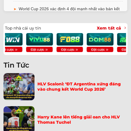
World Cup 2026 xác định 4 đội mạnh nhất vào bán kết
➤
ĐT Ai Cập kiện trọng tài thiên vị Argentina lên FIFA
➤
Top nhà cái uy tín
Xem tất cả
Cristiano Ronaldo được bênh vực sau thất bại trước
➤
Tây Ban Nha
ĐT Anh nhận tin dữ sau chiến thắng trước Mexico
➤
Tin Tức
ĐT Pháp đại thắng Na Uy nhờ hat-trick của Dembele
➤
Fan Trăm Tuổi Xuất Hiện Vì Messi | Cụ Bà Pauline
➤
HLV Scaloni: ‘ĐT Argentina xứng đáng
Kana
vào chung kết World Cup 2026’
Iran Tố Chịu Nhiều Bất Công, Gửi Đơn Lên FIFA Khẩn
➤
Cấp
Paraguay Tiễn Thổ Nhĩ Kỳ Về Nước – Bàn Thắng Giây
Harry Kane lên tiếng giải oan cho HLV
➤
Thomas Tuchel
65