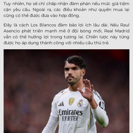
Tuy nhiên, họ sẽ chỉ chấp nhận đàm phán nếu mức giá tiệm
cận yêu cầu. Ngoài ra, các điều khoản như quyền mua lại
cũng có thể được đưa vào hợp đồng.
Đây là cách Los Blancos đảm bảo lợi ích lâu dài. Nếu Raul
Asencio phát triển mạnh mẽ ở đội bóng mới, Real Madrid
vẫn có thể hưởng lợi trong tương lai. Chiến lược này từng
được họ áp dụng thành công với nhiều cầu thủ trẻ.