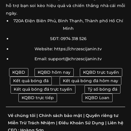
hỗ trợ bạn soi kèo hiệu quả và chiến thắng nhà cái mỗi
ngày.
720A Điện Biên Phủ, Bình Thạnh, Thành phố Hồ Chí
Minh
SĐT: 0974 318 526
Website: https://chrzescijanin.tv
Email:
support@chrzescijanin.tv
KQBD
KQBD hôm nay
KQBD trực tuyến
Kết quả bóng đá
Kết quả bóng đá hôm nay
Kết quả bóng đá trực tuyến
Tỷ số bóng đá
KQBD trực tiếp
KQBD Loan
Về chúng tôi
|
Chính sách bảo mật
|
Quyền riêng tư
Miễn Trừ Trách Nhiệm
|
Điều Khoản Sử Dụng
|
Liên hệ
CEO :
Hoàng Sơn