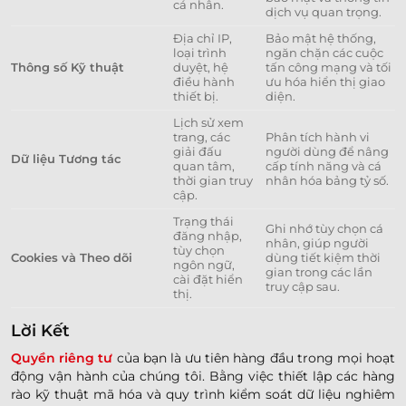
cá nhân.
dịch vụ quan trọng.
Địa chỉ IP,
Bảo mật hệ thống,
loại trình
ngăn chặn các cuộc
Thông số Kỹ thuật
duyệt, hệ
tấn công mạng và tối
điều hành
ưu hóa hiển thị giao
thiết bị.
diện.
Lịch sử xem
trang, các
Phân tích hành vi
giải đấu
người dùng để nâng
Dữ liệu Tương tác
quan tâm,
cấp tính năng và cá
thời gian truy
nhân hóa bảng tỷ số.
cập.
Trạng thái
Ghi nhớ tùy chọn cá
đăng nhập,
nhân, giúp người
tùy chọn
Cookies và Theo dõi
dùng tiết kiệm thời
ngôn ngữ,
gian trong các lần
cài đặt hiển
truy cập sau.
thị.
Lời Kết
Quyền riêng tư
của bạn là ưu tiên hàng đầu trong mọi hoạt
động vận hành của chúng tôi. Bằng việc thiết lập các hàng
rào kỹ thuật mã hóa và quy trình kiểm soát dữ liệu nghiêm