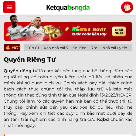
Bỏ
qua
nội
dung
HOT
Cúp C1
Kèo nhà cái 5
Soi Kèo
7m
Nhà cái uy tín
Lị
Quyền Riêng Tư
Quyền riêng tư
là cam kết nền tảng của hệ thống, đảm bảo
người dùng có toàn quyền kiểm soát dữ liệu cá nhân của
mình khi sử dụng dịch vụ. Chính sách này giải thích minh
bạch cách thức chúng tôi thu thập, lưu trữ và bảo mật
thông tin theo đúng tinh thần của Nghị định 13/2023/NĐ-CP.
Chúng tôi làm rõ các quyền hạn mà bạn có thể thực thi, từ
truy cập, chỉnh sửa đến yêu cầu xóa bỏ dữ liệu khỏi hệ
thống. Hãy xem chi tiết các quy định bảo mật dưới đây để
an tâm trải nghiệm các tính năng tra cứu
kqbd
chuẩn xác
nhất mỗi ngày.