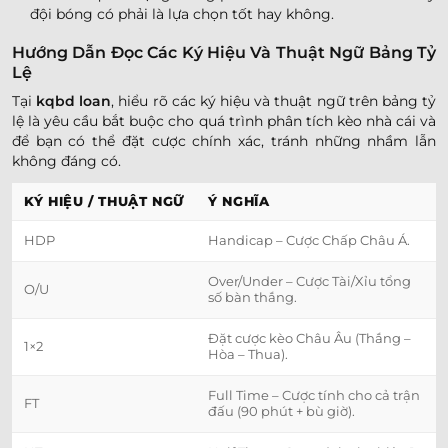
đội bóng có phải là lựa chọn tốt hay không.
Hướng Dẫn Đọc Các Ký Hiệu Và Thuật Ngữ Bảng Tỷ
Lệ
Tại
kqbd loan
, hiểu rõ các ký hiệu và thuật ngữ trên bảng tỷ
lệ là yêu cầu bắt buộc cho quá trình phân tích kèo nhà cái và
để bạn có thể đặt cược chính xác, tránh những nhầm lẫn
không đáng có.
KÝ HIỆU / THUẬT NGỮ
Ý NGHĨA
HDP
Handicap – Cược Chấp Châu Á.
Over/Under – Cược Tài/Xỉu tổng
O/U
số bàn thắng.
Đặt cược kèo Châu Âu (Thắng –
1×2
Hòa – Thua).
Full Time – Cược tính cho cả trận
FT
đấu (90 phút + bù giờ).