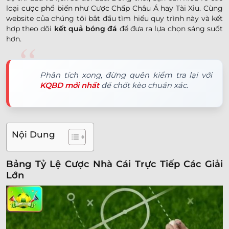
loại cược phổ biến như Cược Chấp Châu Á hay Tài Xỉu. Cùng
website của chúng tôi bắt đầu tìm hiểu quy trình này và kết
hợp theo dõi
kết quả bóng đá
để đưa ra lựa chọn sáng suốt
hơn.
Phân tích xong, đừng quên kiểm tra lại với
KQBD mới nhất
để chốt kèo chuẩn xác.
Nội Dung
Bảng Tỷ Lệ Cược Nhà Cái Trực Tiếp Các Giải
Lớn