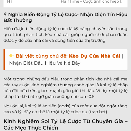
HT
Half Time – Cược tính cho hiệp 1.
Ý Nghĩa Biến Động Tỷ Lệ Cược- Nhận Diện Tín Hiệu
Bất Thường
Hiểu được biến động tỷ lệ cược là kỹ năng chuyên sâu trong
quá trình phân tích kèo nhà cái, giúp người chơi phán đoán
được ý đồ của nhà cái và dòng tiền của thị trường.
Bài viết cùng chủ đề:
Kèo Dụ Của Nhà Cái
|
Nhận Biết Dấu Hiệu Và Né Bẫy
Một trong những dấu hiệu trong phân tích kèo nhà cái mà
các tay cược kinh nghiệm thường cảnh giác là khi tỷ lệ chấp
của đội cửa trên giảm mạnh gần giờ thi đấu. Ví dụ, một tỷ lệ
chấp từ -1.0 bất ngờ giảm xuống chỉ còn -0.5.
Ngược lại, khi tỷ lệ ăn tiền (odds) của một cửa đột ngột tăng
cao vô lý, đây có thể là một tỷ lệ cược dụ (trap bet).
Kinh Nghiệm Soi Tỷ Lệ Cược Từ Chuyên Gia –
Các Mẹo Thực Chiến