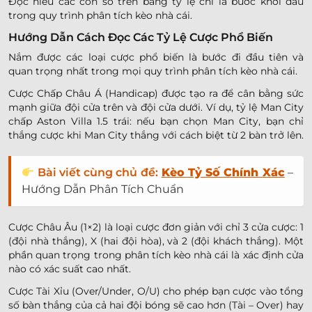
Đọc hiểu các con số trên bảng tỷ lệ chỉ là bước khởi đầu
trong quy trình phân tích kèo nhà cái.
Hướng Dẫn Cách Đọc Các Tỷ Lệ Cược Phổ Biến
Nắm được các loại cược phổ biến là bước đi đầu tiên và
quan trọng nhất trong mọi quy trình phân tích kèo nhà cái.
Cược Chấp Châu Á (Handicap) được tạo ra để cân bằng sức
mạnh giữa đội cửa trên và đội cửa dưới. Ví dụ, tỷ lệ Man City
chấp Aston Villa 1.5 trái: nếu bạn chọn Man City, bạn chỉ
thắng cược khi Man City thắng với cách biệt từ 2 bàn trở lên.
Bài viết cùng chủ đề:
Kèo Tỷ Số Chính Xác
–
Hướng Dẫn Phân Tích Chuẩn
Cược Châu Âu (1×2) là loại cược đơn giản với chỉ 3 cửa cược: 1
(đội nhà thắng), X (hai đội hòa), và 2 (đội khách thắng). Một
phần quan trọng trong phân tích kèo nhà cái là xác định cửa
nào có xác suất cao nhất.
Cược Tài Xỉu (Over/Under, O/U) cho phép bạn cược vào tổng
số bàn thắng của cả hai đội bóng sẽ cao hơn (Tài – Over) hay