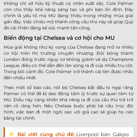
Không chỉ sở hữu kỹ thuật cá nhân xuất sắc, Cole Palmer
còn cho thấy khả năng sáng tạo và ghi bàn ổn định. Đây
chính là yếu tố mà MU đang thiếu trong những mùa giải
gần đây. Việc chiêu mộ thành công cầu thủ này sẽ giúp Quỷ
đỏ cải thiện đáng kể sức mạnh tấn công.
Biến động tại Chelsea và cơ hội cho MU
Mùa giải không như kỳ vọng của Chelsea đang mở ra nhiều
cơ hội trên thị trường chuyển nhượng. Đội bóng thành
London đứng trước nguy cơ không giành vé dự Champions
League, điều có thể dẫn đến làn sóng ra đi của nhiều trụ cột.
Trong bối cảnh đó, Cole Palmer trở thành cái tên được nhắc
đến nhiều nhất.
Theo một số báo cáo, nội bộ Chelsea bắt đầu lo ngại rằng
Palmer có thể đã bị dao động tâm lý trước sự quan tâm từ
MU. Điều này càng khiến khả năng ra đi của cầu thủ trẻ trở
nên rõ ràng hơn. Nếu Chelsea buộc phải tái cấu trúc đội
hình, việc bán đi một ngôi sao với giá cao sẽ giúp họ cân
bằng tài chính.
Bài viết cùng chủ đề:
Liverpool bán Gakpo