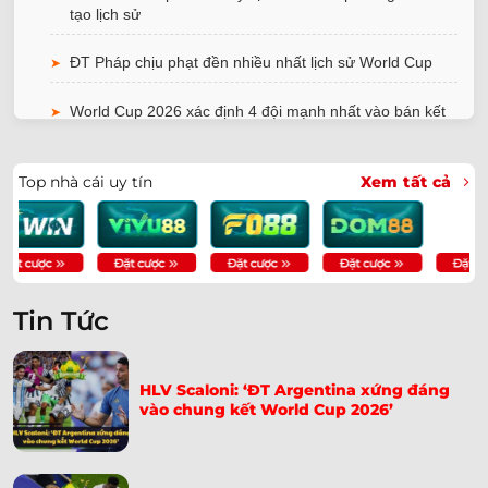
tạo lịch sử
ĐT Pháp chịu phạt đền nhiều nhất lịch sử World Cup
➤
World Cup 2026 xác định 4 đội mạnh nhất vào bán kết
➤
ĐT Ai Cập kiện trọng tài thiên vị Argentina lên FIFA
➤
Top nhà cái uy tín
Xem tất cả
Cristiano Ronaldo được bênh vực sau thất bại trước
➤
Tây Ban Nha
ĐT Anh nhận tin dữ sau chiến thắng trước Mexico
➤
Tin Tức
ĐT Pháp đại thắng Na Uy nhờ hat-trick của Dembele
➤
Fan Trăm Tuổi Xuất Hiện Vì Messi | Cụ Bà Pauline
➤
HLV Scaloni: ‘ĐT Argentina xứng đáng
Kana
vào chung kết World Cup 2026’
Iran Tố Chịu Nhiều Bất Công, Gửi Đơn Lên FIFA Khẩn
➤
Cấp