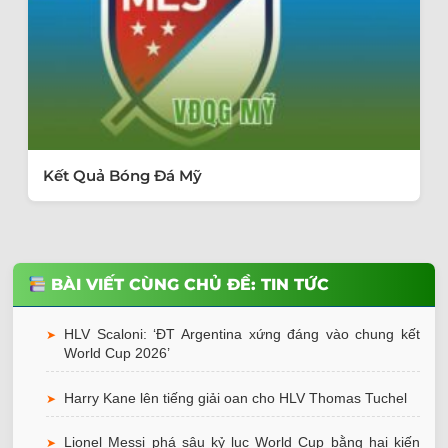
Kết Quả Bóng Đá Mỹ
BÀI VIẾT CÙNG CHỦ ĐỀ: TIN TỨC
HLV Scaloni: ‘ĐT Argentina xứng đáng vào chung kết
➤
World Cup 2026’
Harry Kane lên tiếng giải oan cho HLV Thomas Tuchel
➤
Lionel Messi phá sâu kỷ lục World Cup bằng hai kiến
➤