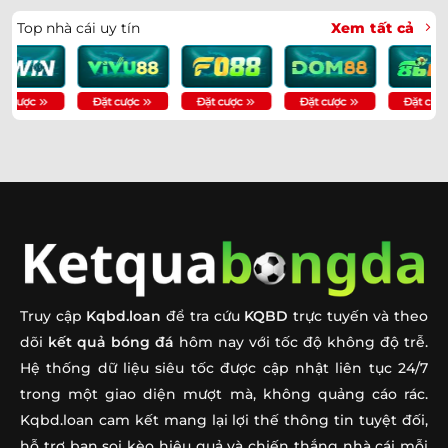
Messi Lập Hat-Trick Lịch Sử Tại World Cup 2026 | 16
➤
Top nhà cái uy tín
Xem tất cả
Bàn
Soi Kèo CH Séc Vs Nam Phi 23h00 Ngày 18/06 | Chốt
➤
Tỷ Số
Soi Kèo Anh Vs Croatia 03h00 Ngày 18/06 – Chốt Kèo
➤
Ngay
Soi Kèo Bồ Đào Nha Vs CHDC Congo 00h00 Ngày
➤
18/06: Chốt Kèo
Soi Kèo Pháp Vs Senegal 02h00 Ngày 17/06: Dự Đoán
➤
Tỷ Số
Truy cập
Kqbd.loan
để tra cứu
KQBD
trực tuyến và theo
Soi Kèo Hà Lan Vs Nhật Bản 03h00 Ngày 15/06 – Chốt
➤
dõi
kết quả bóng đá
hôm nay với tốc độ không độ trễ.
Kèo
Hệ thống dữ liệu siêu tốc được cập nhật liên tục 24/7
trong một giao diện mượt mà, không quảng cáo rác.
Soi Kèo Đức Vs Curacao 00h00 Ngày 15/06: Nhận Định
➤
Kqbd.loan cam kết mang lại lợi thế thông tin tuyệt đối,
Soi Kèo Haiti Vs Scotland 08h00 Ngày 14/06: Nhận
➤
hỗ trợ bạn soi kèo hiệu quả và chiến thắng nhà cái mỗi