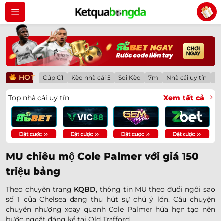
Bỏ
qua
nội
dung
HOT
Cúp C1
Kèo nhà cái 5
Soi Kèo
7m
Nhà cái uy tín
Lị
Top nhà cái uy tín
Xem tất cả
MU chiêu mộ Cole Palmer với giá 150
triệu bảng
Theo chuyên trang
KQBD
, thông tin MU theo đuổi ngôi sao
số 1 của Chelsea đang thu hút sự chú ý lớn. Câu chuyện
chuyển nhượng xoay quanh Cole Palmer hứa hẹn tạo nên
bước ngoặt đáng kể tại Old Trafford.