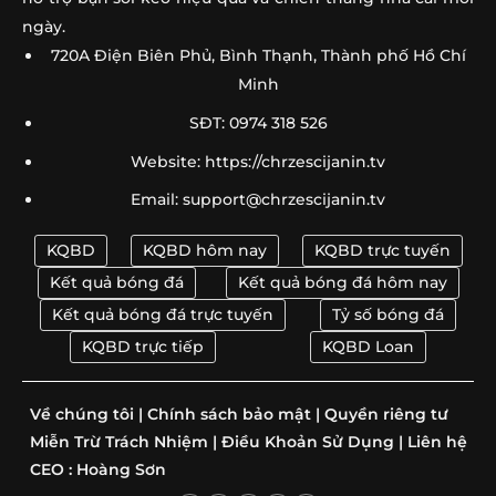
Định Tỷ Lệ
ngày.
720A Điện Biên Phủ, Bình Thạnh, Thành phố Hồ Chí
Soi Kèo Australia Vs Thổ Nhĩ Kỳ 11h00 Ngày 14/06: Dự
➤
Minh
Đoán
SĐT: 0974 318 526
Soi Kèo Brazil Vs Morocco 05h00 Ngày 14/06: Dự Đoán
➤
Tỷ Số
Website: https://chrzescijanin.tv
Email:
support@chrzescijanin.tv
Soi Kèo Qatar Vs Thụy Sỹ 02h00 Ngày 14/06 – Dự
➤
Đoán Tỷ Số
KQBD
KQBD hôm nay
KQBD trực tuyến
Những HLV Đáng Chú Ý World Cup 2026 | Siêu Sao Sa
➤
Kết quả bóng đá
Kết quả bóng đá hôm nay
Bàn
Kết quả bóng đá trực tuyến
Tỷ số bóng đá
HLV Park Hang Seo World Cup 2026 – Chức Phó Chủ
KQBD trực tiếp
KQBD Loan
➤
Tịch
Về chúng tôi
|
Chính sách bảo mật
|
Quyền riêng tư
Các Cặp Anh Em Góp Mặt Tại World Cup 2026 – 8 Cặp
➤
Ruột
Miễn Trừ Trách Nhiệm
|
Điều Khoản Sử Dụng
|
Liên hệ
CEO :
Hoàng Sơn
Bảng Xếp Hạng World Cup 2026 Bảng C Mới Nhất |
➤