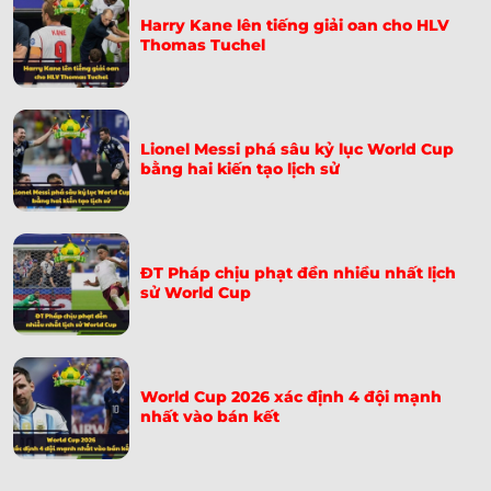
Paraguay Tiễn Thổ Nhĩ Kỳ Về Nước – Bàn Thắng Giây
Harry Kane lên tiếng giải oan cho HLV
➤
Thomas Tuchel
65
Soi Kèo Na Uy Vs Senegal 07h00 Ngày 23/06: Nhận
➤
Định World Cup 2026
Lionel Messi phá sâu kỷ lục World Cup
Soi Kèo Pháp Vs Iraq 04h00 Ngày 23/06: Dự Đoán Tỷ
➤
bằng hai kiến tạo lịch sử
Số
Soi Kèo Argentina Vs Áo 00h00 Ngày 23/06: Dự Đoán
➤
Tỷ Số
ĐT Pháp chịu phạt đền nhiều nhất lịch
sử World Cup
Khoảnh Khắc Cầu Thủ Canada Gãy Chân Trên Sân –
➤
Ismaël Koné
Soi Kèo Tây Ban Nha Vs Saudi Arabia 23h00 Ngày
➤
21/06: Chốt Kèo
World Cup 2026 xác định 4 đội mạnh
nhất vào bán kết
Hàn Quốc Bị Drone Trinh Thám Tại World Cup 2026:
➤
Quân Đội Can Thiệp