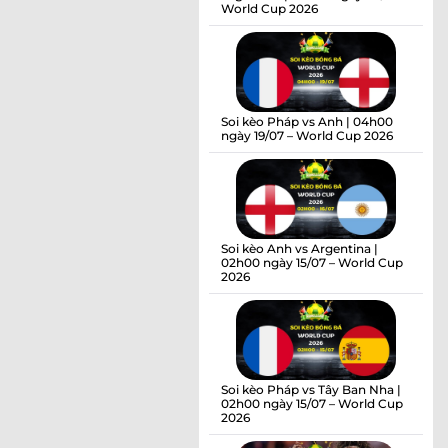
World Cup 2026
Soi kèo Pháp vs Anh | 04h00
ngày 19/07 – World Cup 2026
Soi kèo Anh vs Argentina |
02h00 ngày 15/07 – World Cup
2026
Soi kèo Pháp vs Tây Ban Nha |
02h00 ngày 15/07 – World Cup
2026