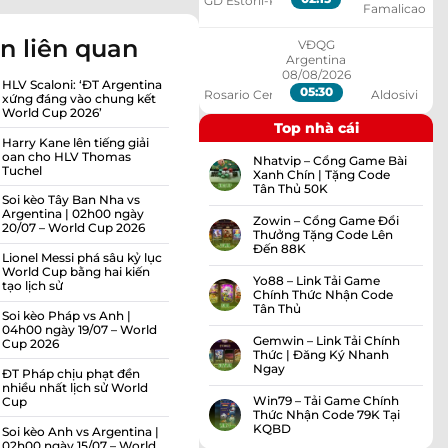
GD Estoril-Praia
Famalicao
in liên quan
VĐQG
Argentina
08/08/2026
HLV Scaloni: ‘ĐT Argentina
05:30
Rosario Central
Aldosivi
xứng đáng vào chung kết
World Cup 2026’
Top nhà cái
Harry Kane lên tiếng giải
oan cho HLV Thomas
Nhatvip – Cổng Game Bài
Tuchel
Xanh Chín | Tặng Code
Tân Thủ 50K
Soi kèo Tây Ban Nha vs
Argentina | 02h00 ngày
Zowin – Cổng Game Đổi
20/07 – World Cup 2026
Thưởng Tặng Code Lên
Đến 88K
Lionel Messi phá sâu kỷ lục
World Cup bằng hai kiến
Yo88 – Link Tải Game
tạo lịch sử
Chính Thức Nhận Code
Tân Thủ
Soi kèo Pháp vs Anh |
04h00 ngày 19/07 – World
Gemwin – Link Tải Chính
Cup 2026
Thức | Đăng Ký Nhanh
Ngay
ĐT Pháp chịu phạt đền
nhiều nhất lịch sử World
Win79 – Tải Game Chính
Cup
Thức Nhận Code 79K Tại
KQBD
Soi kèo Anh vs Argentina |
02h00 ngày 15/07 – World