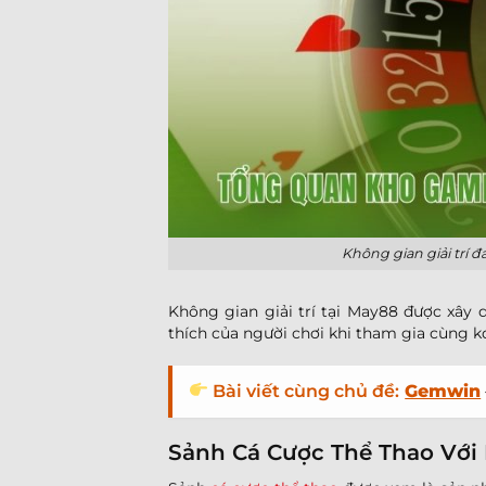
Không gian giải trí 
Không gian giải trí tại May88 được xây
thích của người chơi khi tham gia cùng k
Bài viết cùng chủ đề:
Gemwin
Sảnh Cá Cược Thể Thao Với