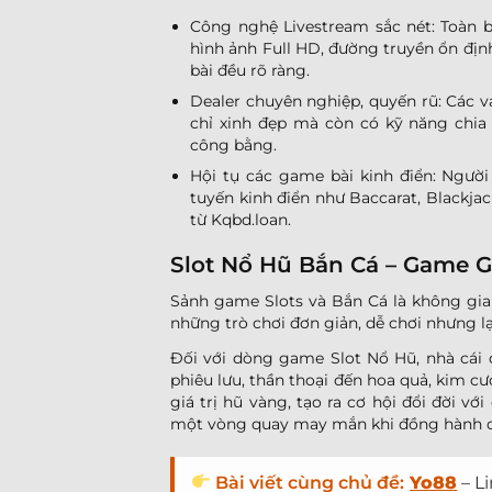
Công nghệ Livestream sắc nét: Toàn 
hình ảnh Full HD, đường truyền ổn địn
bài đều rõ ràng.
Dealer chuyên nghiệp, quyến rũ: Các v
chỉ xinh đẹp mà còn có kỹ năng chia b
công bằng.
Hội tụ các game bài kinh điển: Người
tuyến kinh điển như Baccarat, Blackjac
từ Kqbd.loan.
Slot Nổ Hũ Bắn Cá – Game G
Sảnh game Slots và Bắn Cá là không gian 
những trò chơi đơn giản, dễ chơi nhưng l
Đối với dòng game Slot Nổ Hũ, nhà cái
phiêu lưu, thần thoại đến hoa quả, kim c
giá trị hũ vàng, tạo ra cơ hội đổi đời vớ
một vòng quay may mắn khi đồng hành c
Bài viết cùng chủ đề:
Yo88
– L