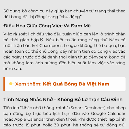
Sử dụng bộ công cụ này giúp bạn chuyển từ trạng thái theo
dõi bóng đá “bị động” sang “chủ động”.
Điều Hòa Giữa Công Việc Và Đam Mê
Việc rà soát lịch đấu vào đầu tuần giúp bạn lên lộ trình phân
bổ thời gian hợp lý. Nếu biết trước rạng sáng thứ Năm có
một trận bán kết Champions League không thể bỏ qua, bạn
hoàn toàn có thể chủ động đẩy nhanh tiến độ công việc vào
các ngày trước đó để dành thời gian thức đêm xem bóng đá
mà không làm ảnh hưởng đến hiệu suất làm việc vào sáng
hôm sau.
Xem thêm:
Kết Quả Bóng Đá Việt Nam
Tính Năng Nhắc Nhở – Không Bỏ Lỡ Trận Cầu Đinh
Tiện ích “Nhắc nhở thông minh” (Smart Reminder) cho phép
bạn đồng bộ trực tiếp lịch trận đấu vào Google Calendar
hoặc Apple Calendar trên điện thoại. Khi được thiết lập cảnh
báo trước 15 phút hoặc 30 phút, hệ thống sẽ tự động gửi