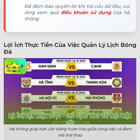
Để đảm bảo quyền lợi khi tra cứu dữ liệu, vui
lòng xem qua
điều khoản sử dụng
của hệ
thống.
Lợi Ích Thực Tiễn Của Việc Quản Lý Lịch Bóng
Đá
Hệ thống giúp bạn cân bằng hoàn hảo giữa công việc và đam
mê thể thao