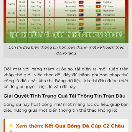
Lịch thi đấu biến thông tin hỗn loạn thành một kế hoạch theo
dõi rõ ràng
Đối mặt với hàng trăm cuộc so tài diễn ra mỗi tuần trên
khắp thế giới, việc theo dõi đầy đủ bằng phương pháp thủ
công là điều bất khả thi. Bảng dữ liệu lịch thi đấu được thiết
kế để giải quyết triệt để vấn đề này.
Giải Quyết Tình Trạng Quá Tải Thông Tin Trận Đấu
Công cụ này hoạt động như một màng lọc dữ liệu, giúp bạn
điều hướng giữa một biển thông tin thể thao khổng lồ:
Xem thêm:
Kết Quả Bóng Đá Cúp C2 Châu