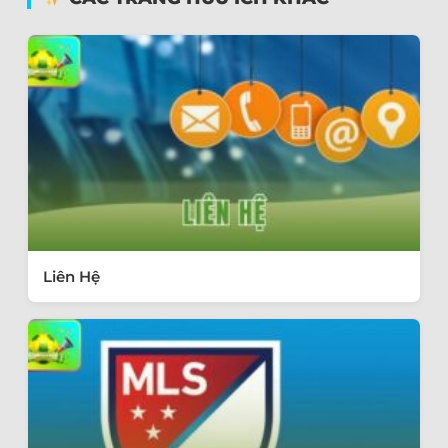
Liên Hệ