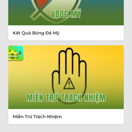
Kết Quả Bóng Đá Mỹ
Miễn Trừ Trách Nhiệm