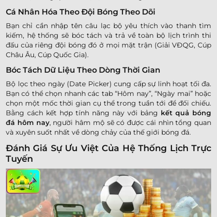
Cá Nhân Hóa Theo Đội Bóng Theo Dõi
Bạn chỉ cần nhập tên câu lạc bộ yêu thích vào thanh tìm
kiếm, hệ thống sẽ bóc tách và trả về toàn bộ lịch trình thi
đấu của riêng đội bóng đó ở mọi mặt trận (Giải VĐQG, Cúp
Châu Âu, Cúp Quốc Gia).
Bóc Tách Dữ Liệu Theo Dòng Thời Gian
Bộ lọc theo ngày (Date Picker) cung cấp sự linh hoạt tối đa.
Bạn có thể chọn nhanh các tab “Hôm nay”, “Ngày mai” hoặc
chọn một mốc thời gian cụ thể trong tuần tới để đối chiếu.
Bằng cách kết hợp tính năng này với bảng
kết quả bóng
đá hôm nay
, người hâm mộ sẽ có được cái nhìn tổng quan
và xuyên suốt nhất về dòng chảy của thế giới bóng đá.
Đánh Giá Sự Ưu Việt Của Hệ Thống Lịch Trực
Tuyến