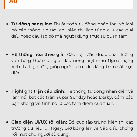
Âu
Tự động sàng lọc:
Thuật toán tự động phân loại và loại
bỏ các thông tin rác, chỉ hiển thị lịch trình của các giải
đấu hoặc câu lạc bộ mà người dùng thực sự quan tâm.
Hệ thống hóa theo giải:
Các trận đấu được phân luồng
vào từng thư mục giải đấu riêng biệt (như Ngoại hạng
Anh, La Liga, C1), giúp người xem dễ dàng bám sát cục
diện.
Highlight trận cầu đinh:
Hệ thống tự động nhận diện và
làm nổi bật các trận Super Sunday hoặc Derby, đảm bảo
bạn không vô tình bỏ lỡ các tâm điểm của tuần.
Giao diện UI/UX tối giản:
Bố cục tập trung hiển thị các
trường dữ liệu lõi: Ngày, Giờ bóng lăn và Cặp đấu, chống
rối mắt cho người sử dụng.