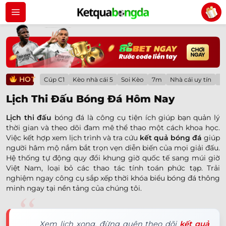
Bỏ
qua
nội
dung
HOT
Cúp C1
Kèo nhà cái 5
Soi Kèo
7m
Nhà cái uy tín
Lị
Lịch Thi Đấu Bóng Đá Hôm Nay
Lịch thi đấu
bóng đá là công cụ tiện ích giúp bạn quản lý
thời gian và theo dõi đam mê thể thao một cách khoa học.
Việc kết hợp xem lịch trình và tra cứu
kết quả bóng đá
giúp
người hâm mộ nắm bắt trọn vẹn diễn biến của mọi giải đấu.
Hệ thống tự động quy đổi khung giờ quốc tế sang múi giờ
Việt Nam, loại bỏ các thao tác tính toán phức tạp. Trải
nghiệm ngay công cụ sắp xếp thời khóa biểu bóng đá thông
minh ngay tại nền tảng của chúng tôi.
Xem lịch xong, đừng quên theo dõi
kết quả