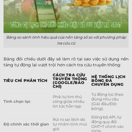
Bảng so sánh tính hiệu quả của nền tảng số so với phương pháp
tra cứu cũ
Bảng đối chiếu dưới đây sẽ làm rõ tại sao việc sử dụng nền
tảng tự động lại vượt trội hơn cách tra cứu truyền thống:
CÁCH TRA CỨU
HỆ THỐNG LỊCH
TRUYỀN THỐNG
TIÊU CHÍ PHÂN TÍCH
BÓNG ĐÁ
(GOOGLE/BÁO
CHUYÊN DỤNG
CHÍ)
Tự động lọc theo
Phải tự tìm thủ
đúng nhu cầu
Tính chọn lọc
công giữa nhiều
(Giải đấu/Đội
tin tức hỗn tạp.
bóng).
Đồng bộ API, tự
Rủi ro sai lệch do
động quy đổi
Độ chính xác thời gian
tự nhẩm tính múi
GMT+7 chính xác
giờ.
100%.