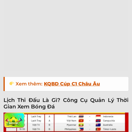
Xem thêm:
KQBD Cúp C1 Châu Âu
Lịch Thi Đấu Là Gì? Công Cụ Quản Lý Thời
Gian Xem Bóng Đá