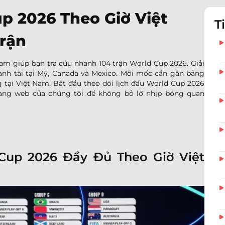
p 2026 Theo Giờ Việt
T
rận
am giúp bạn tra cứu nhanh 104 trận World Cup 2026. Giải
 tranh tài tại Mỹ, Canada và Mexico. Mỗi mốc cần gắn bảng
g tại Việt Nam. Bắt đầu theo dõi lịch đấu World Cup 2026
rang web của chúng tôi để không bỏ lỡ nhịp bóng quan
Cup 2026 Đầy Đủ Theo Giờ Việt