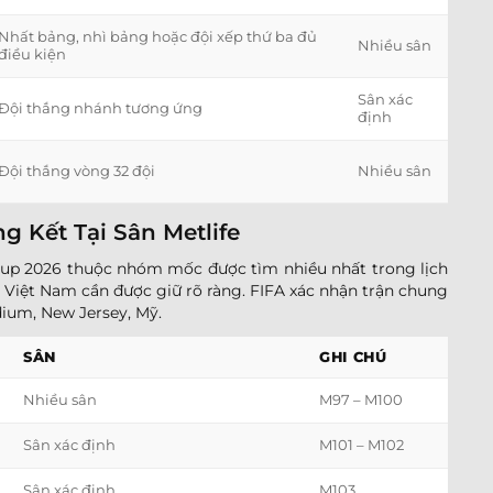
Nhất bảng, nhì bảng hoặc đội xếp thứ ba đủ
Nhiều sân
điều kiện
Sân xác
Đội thắng nhánh tương ứng
định
Đội thắng vòng 32 đội
Nhiều sân
g Kết Tại Sân Metlife
 Cup 2026 thuộc nhóm mốc được tìm nhiều nhất trong lịch
 Việt Nam cần được giữ rõ ràng. FIFA xác nhận trận chung
adium, New Jersey, Mỹ.
SÂN
GHI CHÚ
Nhiều sân
M97 – M100
Sân xác định
M101 – M102
Sân xác định
M103