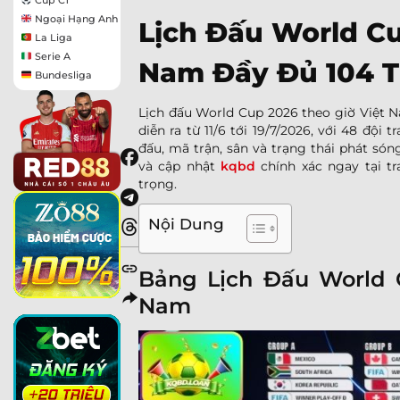
Ngoại Hạng Anh
Lịch Đấu World Cu
La Liga
Serie A
Nam Đầy Đủ 104 T
Bundesliga
Lịch đấu World Cup 2026 theo giờ Việt N
diễn ra từ 11/6 tới 19/7/2026, với 48 đội
đấu, mã trận, sân và trạng thái phát són
và cập nhật
kqbd
chính xác ngay tại t
trọng.
Nội Dung
Bảng Lịch Đấu World 
Nam