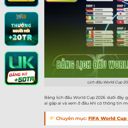
Lịch đấu World Cup 20
Bảng lịch đấu World Cup 2026 dưới đây gi
ai gặp ai và xem ở đâu khi có thông tin m
Chuyên mục:
FIFA World Cup