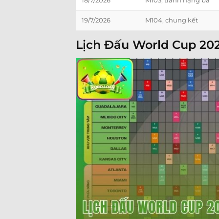
18/7/2026
M103, tranh hạng ba
19/7/2026
M104, chung kết
Lịch Đấu World Cup 202