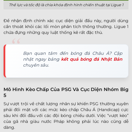
Thể lực và tốc độ là chìa khóa định hình chiến thuật tại Ligue 1
Để nhận định chính xác cục diện giải đấu này, người dùng
cần thoát khỏi các lối mòn phân tích thông thường. Ligue 1
chứa đựng những quy luật thống kê rất đặc thù.
Bạn quan tâm đến bóng đá Châu Á? Cập
nhật ngay bảng
kết quả bóng đá Nhật Bản
chuyên sâu.
Mô Hình Kèo Chấp Của PSG Và Cục Diện Nhóm Big
5
Sự vượt trội về chất lượng nhân sự khiến PSG thường xuyên
phải đối mặt với các mức kèo chấp Châu Á (Handicap) cực
sâu khi đối đầu với các đội bóng chiếu dưới. Việc “vượt kèo”
của gã nhà giàu nước Pháp không phải lúc nào cũng dễ
dàng.