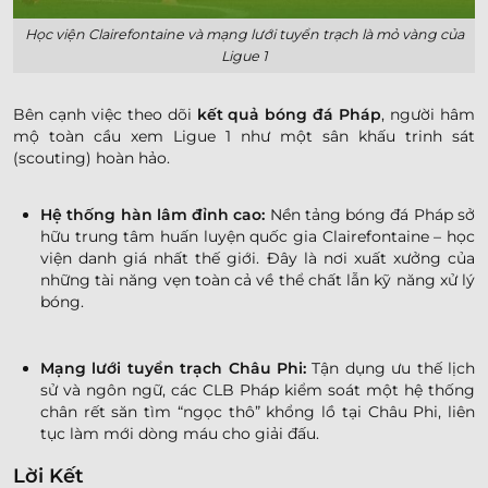
Học viện Clairefontaine và mạng lưới tuyển trạch là mỏ vàng của
Ligue 1
Bên cạnh việc theo dõi
kết quả bóng đá Pháp
, người hâm
mộ toàn cầu xem Ligue 1 như một sân khấu trinh sát
(scouting) hoàn hảo.
Hệ thống hàn lâm đỉnh cao:
Nền tảng bóng đá Pháp sở
hữu trung tâm huấn luyện quốc gia Clairefontaine – học
viện danh giá nhất thế giới. Đây là nơi xuất xưởng của
những tài năng vẹn toàn cả về thể chất lẫn kỹ năng xử lý
bóng.
Mạng lưới tuyển trạch Châu Phi:
Tận dụng ưu thế lịch
sử và ngôn ngữ, các CLB Pháp kiểm soát một hệ thống
chân rết săn tìm “ngọc thô” khổng lồ tại Châu Phi, liên
tục làm mới dòng máu cho giải đấu.
Lời Kết