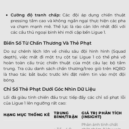
Cường độ tranh chấp:
Các đội áp dụng chiến thuật
pressing tầm cao và không ngần ngại thực hiện các pha
va chạm mạnh mẽ. Thể lực là rào cản lớn nhất đối với
các cầu thủ ngoại binh khi mới cập bến Ligue 1.
Biến Số Từ Chấn Thương Và Thẻ Phạt
Do sự chênh lệch lớn về chiều sâu đội hình hình (Squad
depth), việc mất đi một trụ cột tại Ligue 1 có thể phá vỡ
hoàn toàn cấu trúc chiến thuật của một câu lạc bộ tầm
trung. Tra cứu danh sách chấn thương/treo giò trên KQBD
là thao tác bắt buộc trước khi đặt niềm tin vào một đội
bóng.
Chỉ Số Thẻ Phạt Dưới Góc Nhìn Dữ Liệu
Lối đá giàu tính chiến đấu trực tiếp đẩy các chỉ số phạt lỗi
của Ligue 1 lên ngưỡng rất cao:
TRUNG
GIÁ TRỊ PHÂN TÍCH
HẠNG MỤC THỐNG KÊ
BÌNH/TRẬN
(INSIGHT)
Phản ánh tính chất