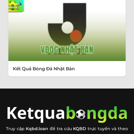
Kết Quả Bóng Đá Nhật Bản
Truy cập
Kqbd.loan
để tra cứu
KQBD
trực tuyến và theo