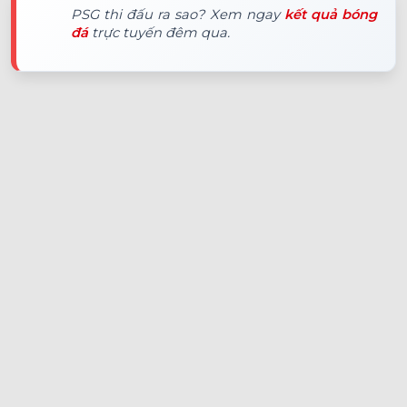
PSG thi đấu ra sao? Xem ngay
kết quả bóng
đá
trực tuyến đêm qua.
Vin88
Không có dữ liệu vui lòng chọn bộ lọc khác