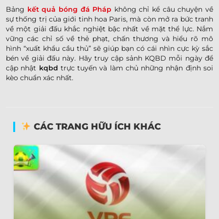
Bảng
kết quả bóng đá Pháp
không chỉ kể câu chuyện về
sự thống trị của giới tinh hoa Paris, mà còn mở ra bức tranh
về một giải đấu khắc nghiệt bậc nhất về mặt thể lực. Nắm
vững các chỉ số về thẻ phạt, chấn thương và hiểu rõ mô
hình “xuất khẩu cầu thủ” sẽ giúp bạn có cái nhìn cực kỳ sắc
bén về giải đấu này. Hãy truy cập sảnh KQBD mỗi ngày để
cập nhật
kqbd
trực tuyến và làm chủ những nhận định soi
kèo chuẩn xác nhất.
CÁC TRANG HỮU ÍCH KHÁC