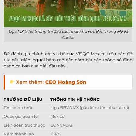
Liga MX là hệ thống thi đấu cao nhất khu vực Bắc, Trung Mỹ và
Caribe
Để đánh giá chính xác vị thế của VĐQG Mexico trên bản đồ
túc cầu giáo, người hâm mộ cần nắm bắt các thông số định
danh cơ bản của giải đấu này.
Xem thêm:
CEO Hoàng Sơn
TRƯỜNG DỮ LIỆU
THÔNG TIN HỆ THỐNG
Tên chính thức
Liga BBVA MX (gắn kèm tên nhà tài trợ)
Quốc gia quản lý
Mexico
Liên đoàn trực thuộc
CONCACAF
Năm thành lập
1943