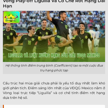
Vòng Play-off Liguilla Và Cơ Chế Rớt Hạng Dài
Hạn
Hệ thống tính điểm trung bình (Coefficient) tạo ra một cuộc đua
trụ hạng phức tạp
Cấu trúc hai mùa giải chưa phải là yếu tố duy nhất làm khó
giới phân tích. Điểm sáng lớn nhất của VĐQG Mexico nằm ở
Vòng loại trực tiếp “Liguilla” và cơ chế tính điểm rớt hạng
dựa trên hệ số.