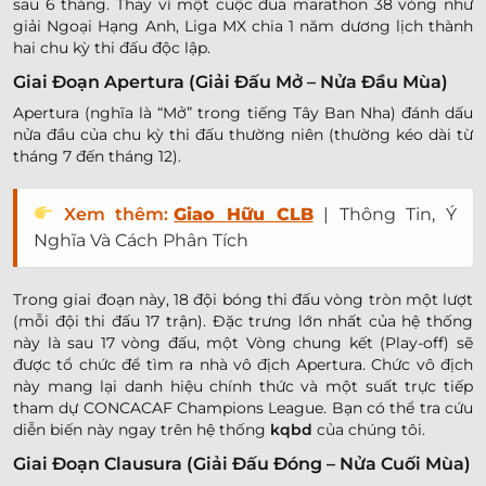
sau 6 tháng. Thay vì một cuộc đua marathon 38 vòng như
giải Ngoại Hạng Anh, Liga MX chia 1 năm dương lịch thành
hai chu kỳ thi đấu độc lập.
Giai Đoạn Apertura (Giải Đấu Mở – Nửa Đầu Mùa)
Apertura (nghĩa là “Mở” trong tiếng Tây Ban Nha) đánh dấu
nửa đầu của chu kỳ thi đấu thường niên (thường kéo dài từ
tháng 7 đến tháng 12).
Xem thêm:
Giao Hữu CLB
| Thông Tin, Ý
Nghĩa Và Cách Phân Tích
Trong giai đoạn này, 18 đội bóng thi đấu vòng tròn một lượt
(mỗi đội thi đấu 17 trận). Đặc trưng lớn nhất của hệ thống
này là sau 17 vòng đấu, một Vòng chung kết (Play-off) sẽ
được tổ chức để tìm ra nhà vô địch Apertura. Chức vô địch
này mang lại danh hiệu chính thức và một suất trực tiếp
tham dự CONCACAF Champions League. Bạn có thể tra cứu
diễn biến này ngay trên hệ thống
kqbd
của chúng tôi.
Giai Đoạn Clausura (Giải Đấu Đóng – Nửa Cuối Mùa)