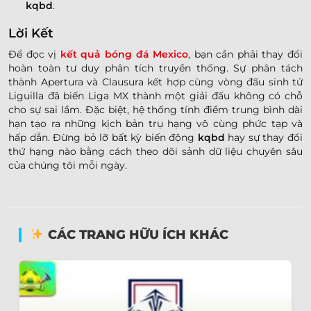
kqbd
.
Lời Kết
Để đọc vị
kết quả bóng đá Mexico
, bạn cần phải thay đổi
hoàn toàn tư duy phân tích truyền thống. Sự phân tách
thành Apertura và Clausura kết hợp cùng vòng đấu sinh tử
Liguilla đã biến Liga MX thành một giải đấu không có chỗ
cho sự sai lầm. Đặc biệt, hệ thống tính điểm trung bình dài
hạn tạo ra những kịch bản trụ hạng vô cùng phức tạp và
hấp dẫn. Đừng bỏ lỡ bất kỳ biến động
kqbd
hay sự thay đổi
thứ hạng nào bằng cách theo dõi sảnh dữ liệu chuyên sâu
của chúng tôi mỗi ngày.
CÁC TRANG HỮU ÍCH KHÁC