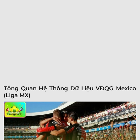
Tổng Quan Hệ Thống Dữ Liệu VĐQG Mexico
(Liga MX)