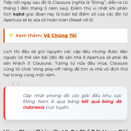
Tiếp nối ngay sau đó là Clausura (nghĩa là “Đóng”, diễn ra từ
tháng 1 đến tháng 5 năm sau). Điểm thú vị nhất khi phân
tích
kqbd
giai đoạn này là toàn bộ điểm số của các đội từ
Apertura sẽ bị xóa sổ hoàn toàn (Reset về 0).
Xem thêm:
Về Chúng Tôi
Lịch thi đấu sẽ giữ nguyên các cặp đấu nhưng được đảo
ngược lợi thế sân bãi (đội đá sân nhà ở Apertura sẽ phải đá
sân khách ở Clausura). Tương tự nửa đầu mùa, Clausura
cũng tổ chức Vòng play-off riêng để tìm ra nhà vô địch thứ
hai trong cùng một năm.
Cập nhật phong độ các giải đấu khu vực
Đông Nam Á qua bảng
kết quả bóng đá
Indonesia
trực tuyến.