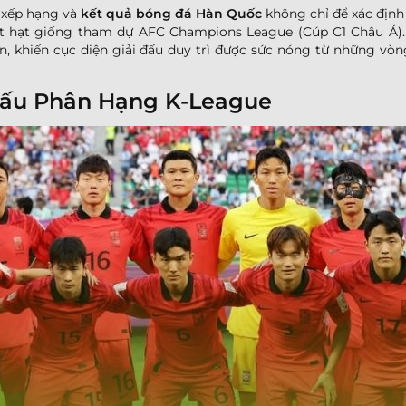
g xếp hạng và
kết quả bóng đá Hàn Quốc
không chỉ để xác định
uất hạt giống tham dự AFC Champions League (Cúp C1 Châu Á)
lớn, khiến cục diện giải đấu duy trì được sức nóng từ những vò
 Đấu Phân Hạng K-League