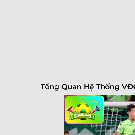
Tổng Quan Hệ Thống VĐQ