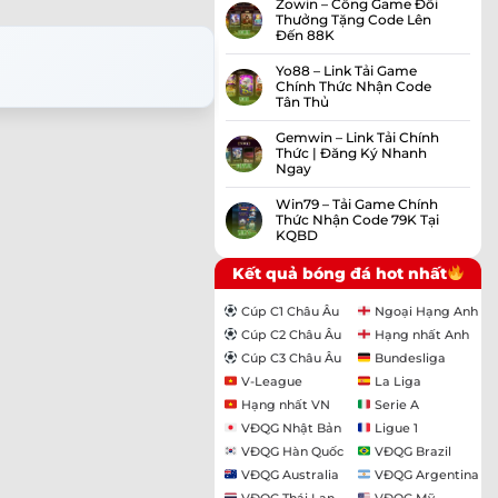
Zowin – Cổng Game Đổi
Thưởng Tặng Code Lên
Đến 88K
Yo88 – Link Tải Game
Chính Thức Nhận Code
Tân Thủ
Gemwin – Link Tải Chính
Thức | Đăng Ký Nhanh
Ngay
Win79 – Tải Game Chính
Tài/Xỉu
Thức Nhận Code 79K Tại
KQBD
Chủ
Tỷ lệ
Khách
Kết quả bóng đá hot nhất
Cúp C1 Châu Âu
Ngoại Hạng Anh
Cúp C2 Châu Âu
Hạng nhất Anh
Cúp C3 Châu Âu
Bundesliga
V-League
La Liga
Hạng nhất VN
Serie A
VĐQG Nhật Bản
Ligue 1
VĐQG Hàn Quốc
VĐQG Brazil
VĐQG Australia
VĐQG Argentina
VĐQG Thái Lan
VĐQG Mỹ