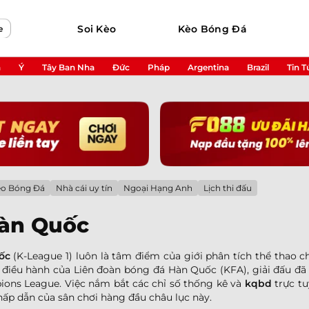
Soi Kèo
Kèo Bóng Đá
e
h
Ý
Tây Ban Nha
Đức
Pháp
Argentina
Brazil
Tin T
o Bóng Đá
Nhà cái uy tín
Ngoại Hạng Anh
Lịch thi đấu
Hàn Quốc
ốc
(K-League 1) luôn là tâm điểm của giới phân tích thể thao 
ự điều hành của Liên đoàn bóng đá Hàn Quốc (KFA), giải đấu đã 
pions League. Việc nắm bắt các chỉ số thống kê và
kqbd
trực tu
hấp dẫn của sân chơi hàng đầu châu lục này.