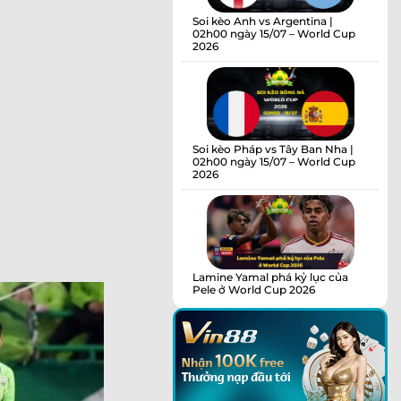
Soi kèo Anh vs Argentina |
02h00 ngày 15/07 – World Cup
2026
Soi kèo Pháp vs Tây Ban Nha |
02h00 ngày 15/07 – World Cup
2026
Lamine Yamal phá kỷ lục của
Pele ở World Cup 2026