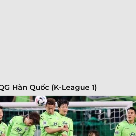
G Hàn Quốc (K-League 1)