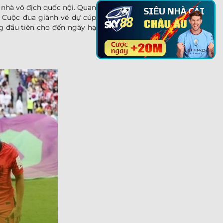
 nhà vô địch quốc nội. Quan
. Cuộc đua giành vé dự cúp
ng đầu tiên cho đến ngày hạ