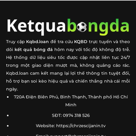
Truy cập
Kqbd.loan
để tra cứu
KQBD
trực tuyến và theo
dõi
kết quả bóng đá
hôm nay với tốc độ không độ trễ.
Hệ thống dữ liệu siêu tốc được cập nhật liên tục 24/7
trong một giao diện mượt mà, không quảng cáo rác.
Kqbd.loan cam kết mang lại lợi thế thông tin tuyệt đối,
hỗ trợ bạn soi kèo hiệu quả và chiến thắng nhà cái mỗi
ngày.
720A Điện Biên Phủ, Bình Thạnh, Thành phố Hồ Chí
Minh
SĐT: 0974 318 526
Website: https://chrzescijanin.tv