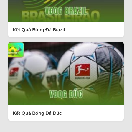
Kết Quả Bóng Đá Brazil
Kết Quả Bóng Đá Đức