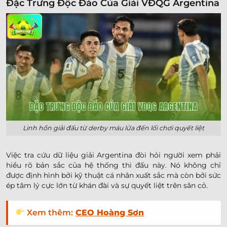
Đặc Trưng Độc Đáo Của Giải VĐQG Argentina
Linh hồn giải đấu từ derby máu lửa đến lối chơi quyết liệt
Việc tra cứu dữ liệu giải Argentina đòi hỏi người xem phải
hiểu rõ bản sắc của hệ thống thi đấu này. Nó không chỉ
được định hình bởi kỹ thuật cá nhân xuất sắc mà còn bởi sức
ép tâm lý cực lớn từ khán đài và sự quyết liệt trên sân cỏ.
Xem thêm:
CEO Hoàng Sơn