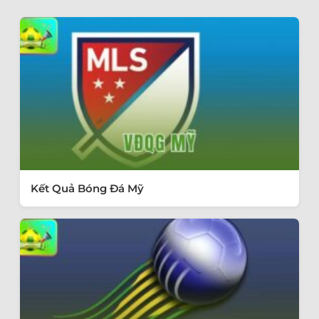
Kết Quả Bóng Đá Mỹ