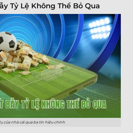
Bẫy Tỷ Lệ Không Thể Bỏ Qua
 của nhà cái qua ba tín hiệu chính