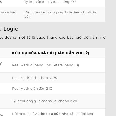
25
Tỷ lệ chấp từ -1.0 tụt xuống -0.5
mới (chấn
Dấu hiệu bên cung cấp tỷ lệ điều chỉnh để
bẫy
u Logic
ợc đưa ra một tỷ lệ cược thắng cao bất ngờ, đó gần như
KÈO DỤ CỦA NHÀ CÁI (HẤP DẪN PHI LÝ)
y
Real Madrid (hạng 1) vs Getafe (hạng 10)
Real Madrid chỉ chấp -0.75
Real Madrid ăn đến 2.10
Tỷ lệ thưởng quá cao so với chênh lệch
Rủi ro cao, đây là
kèo dụ của nhà cái
để “lôi kéo”
ấp