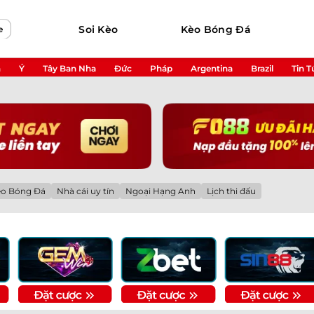
Soi Kèo
Kèo Bóng Đá
e
h
Ý
Tây Ban Nha
Đức
Pháp
Argentina
Brazil
Tin T
o Bóng Đá
Nhà cái uy tín
Ngoại Hạng Anh
Lịch thi đấu