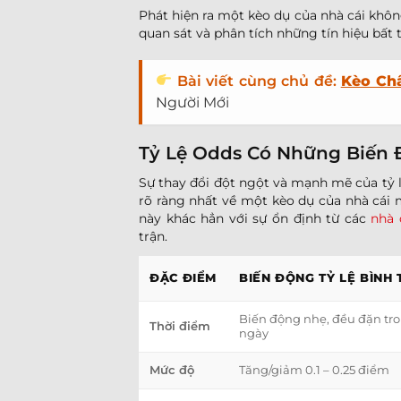
Phát hiện ra một kèo dụ của nhà cái kh
quan sát và phân tích những tín hiệu bất 
Bài viết cùng chủ đề:
Kèo Ch
Người Mới
Tỷ Lệ Odds Có Những Biến
Sự thay đổi đột ngột và mạnh mẽ của tỷ l
rõ ràng nhất về một kèo dụ của nhà cái
này khác hẳn với sự ổn định từ các
nhà 
trận.
ĐẶC ĐIỂM
BIẾN ĐỘNG TỶ LỆ BÌNH
Biến động nhẹ, đều đặn tro
Thời điểm
ngày
Mức độ
Tăng/giảm 0.1 – 0.25 điểm