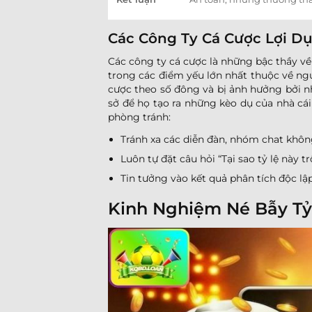
Các Công Ty Cá Cược Lợi 
Các công ty cá cược là những bậc thầy về
trong các điểm yếu lớn nhất thuộc về ngư
cược theo số đông và bị ảnh hưởng bởi nh
sở để họ tạo ra những kèo dụ của nhà cá
phòng tránh:
Tránh xa các diễn đàn, nhóm chat khôn
Luôn tự đặt câu hỏi “Tại sao tỷ lệ này t
Tin tưởng vào kết quả phân tích độc lậ
Kinh Nghiệm Né Bẫy Tỷ