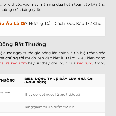
ông phụ thuộc vào may mắn mà dựa hoàn toàn vào kỹ năng
thường trên bảng tỷ lệ.
âu Âu Là Gì
? Hướng Dẫn Cách Đọc Kèo 1×2 Cho
 Động Bất Thường
ệ cược ngay trước giờ bóng lăn chính là tín hiệu cảnh báo
 mà
chúng tôi
muốn bạn đặc biệt lưu tâm. Kiểu biến động
cái ra kèo sớm
hay sự thay đổi logic của
kèo rung
trong
BIẾN ĐỘNG TỶ LỆ BẪY CỦA NHÀ CÁI
 THƯỜNG
(NGHI NGỜ)
ng vài
Thay đổi đột ngột 1-2 giờ trước trận
Tăng/giảm từ 0.5 điểm trở lên