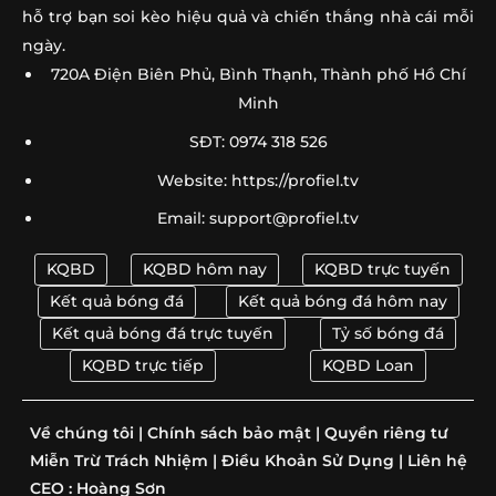
hỗ trợ bạn soi kèo hiệu quả và chiến thắng nhà cái mỗi
ngày.
720A Điện Biên Phủ, Bình Thạnh, Thành phố Hồ Chí
Minh
SĐT: 0974 318 526
Website: https://profiel.tv
Email:
support@profiel.tv
KQBD
KQBD hôm nay
KQBD trực tuyến
Kết quả bóng đá
Kết quả bóng đá hôm nay
Kết quả bóng đá trực tuyến
Tỷ số bóng đá
KQBD trực tiếp
KQBD Loan
Về chúng tôi
|
Chính sách bảo mật
|
Quyền riêng tư
Miễn Trừ Trách Nhiệm
|
Điều Khoản Sử Dụng
|
Liên hệ
CEO :
Hoàng Sơn