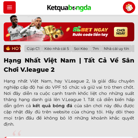
Bỏ
qua
nội
dung
HOT
Cúp C1
Kèo nhà cái 5
Soi Kèo
7m
Nhà cái uy tín
Lị
Hạng Nhất Việt Nam | Tất Cả Về Sân
Chơi V.league 2
Hạng nhất Việt Nam, hay V.League 2, là giải đấu chuyên
nghiệp cấp độ hai do VPF tổ chức và giữ vai trò then chốt.
Nơi đây diễn ra cuộc cạnh tranh khốc liệt cho những suất
thăng hạng danh giá lên V.League 1. Tất cả diễn biến hấp
dẫn gồm cả
kết quả bóng đá
của sân chơi này đều được
cập nhật đầy đủ trên website của chúng tôi. Hãy dõi theo
mọi trận đấu để không bỏ lỡ những khoảnh khắc quyết
định.