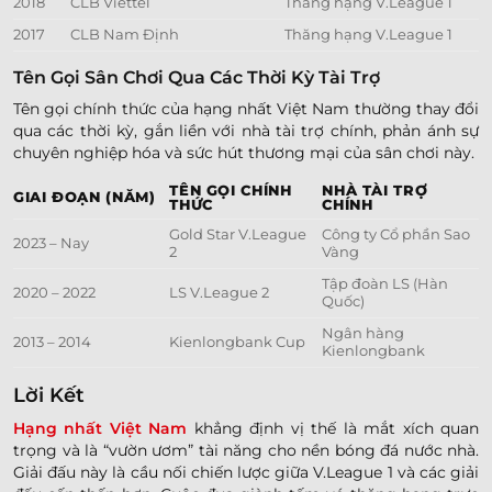
2018
CLB Viettel
Thăng hạng V.League 1
2017
CLB Nam Định
Thăng hạng V.League 1
Tên Gọi Sân Chơi Qua Các Thời Kỳ Tài Trợ
Tên gọi chính thức của hạng nhất Việt Nam thường thay đổi
qua các thời kỳ, gắn liền với nhà tài trợ chính, phản ánh sự
chuyên nghiệp hóa và sức hút thương mại của sân chơi này.
TÊN GỌI CHÍNH
NHÀ TÀI TRỢ
GIAI ĐOẠN (NĂM)
THỨC
CHÍNH
Gold Star V.League
Công ty Cổ phần Sao
2023 – Nay
2
Vàng
Tập đoàn LS (Hàn
2020 – 2022
LS V.League 2
Quốc)
Ngân hàng
2013 – 2014
Kienlongbank Cup
Kienlongbank
Lời Kết
Hạng nhất Việt Nam
khẳng định vị thế là mắt xích quan
trọng và là “vườn ươm” tài năng cho nền bóng đá nước nhà.
Giải đấu này là cầu nối chiến lược giữa V.League 1 và các giải