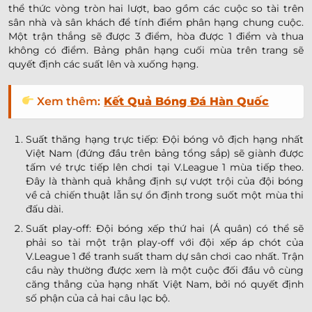
thể thức vòng tròn hai lượt, bao gồm các cuộc so tài trên
sân nhà và sân khách để tính điểm phân hạng chung cuộc.
Một trận thắng sẽ được 3 điểm, hòa được 1 điểm và thua
không có điểm. Bảng phân hạng cuối mùa trên trang sẽ
quyết định các suất lên và xuống hạng.
Xem thêm:
Kết Quả Bóng Đá Hàn Quốc
Suất thăng hạng trực tiếp: Đội bóng vô địch hạng nhất
Việt Nam (đứng đầu trên bảng tổng sắp) sẽ giành được
tấm vé trực tiếp lên chơi tại V.League 1 mùa tiếp theo.
Đây là thành quả khẳng định sự vượt trội của đội bóng
về cả chiến thuật lẫn sự ổn định trong suốt một mùa thi
đấu dài.
Suất play-off: Đội bóng xếp thứ hai (Á quân) có thể sẽ
phải so tài một trận play-off với đội xếp áp chót của
V.League 1 để tranh suất tham dự sân chơi cao nhất. Trận
cầu này thường được xem là một cuộc đối đầu vô cùng
căng thẳng của hạng nhất Việt Nam, bởi nó quyết định
số phận của cả hai câu lạc bộ.