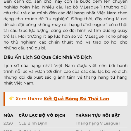
Bên cạnh đó, sân chơi này còn là bước đệm lên chuyên
nghiệp hoàn hảo. Nhiều câu lạc bộ V.League 1 thường gửi
cầu thủ trẻ của mình đến các đội hạng nhất Việt Nam theo
dạng cho mượn để “tu nghiệp”. Đồng thời, đây cũng là nơi
để các đội bóng không may rớt hạng từ V.League 1 có cơ hội
tái cấu trúc lực lượng, củng cố đội hình và tìm đường quay
trở lại. Môi trường ít áp lực hơn so với V.League 1 cho phép
họ thử nghiệm các chiến thuật mới và trao cơ hội cho
những cầu thủ dự bị.
Dấu Ấn Lịch Sử Qua Các Nhà Vô Địch
Lịch sử của hạng nhất Việt Nam được viết nên bởi hành
trình nỗ lực và vươn tới đỉnh cao của các câu lạc bộ vô địch,
những đội đã xuất sắc giành tấm vé thăng hạng từ hạng
nhất Việt Nam.
Xem thêm:
Kết Quả Bóng Đá Thái Lan
MÙA
CÂU LẠC BỘ VÔ ĐỊCH
THÀNH TỰU NỔI BẬT
2020
CLB Bình Định
Thăng hạng V.League 1