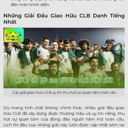
đến màn trình diễn.
Những Giải Đấu Giao Hữu CLB Danh Tiếng
Nhất
Các giải giao hữu CLB uy tín thu hút sự quan tâm toàn cầu
Dù mang tính chất không chính thức, nhiều giải đấu giao
hữu CLB đã xây dựng được thương hiệu và uy tín riêng, thu
hút sự quan tâm của đông đảo người hâm mộ toàn cầu.
Lịch thi đấu của những giải này luôn được cập nhật sớm tại