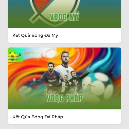
Kết Quả Bóng Đá Mỹ
Kết Qủa Bóng Đá Pháp