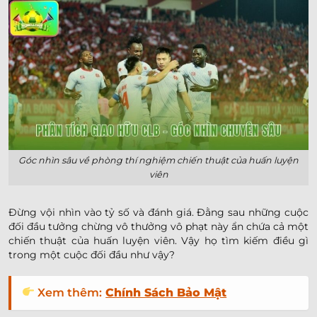
Góc nhìn sâu về phòng thí nghiệm chiến thuật của huấn luyện
viên
Đừng vội nhìn vào tỷ số và đánh giá. Đằng sau những cuộc
đối đầu tưởng chừng vô thưởng vô phạt này ẩn chứa cả một
chiến thuật của huấn luyện viên. Vậy họ tìm kiếm điều gì
trong một cuộc đối đầu như vậy?
Xem thêm:
Chính Sách Bảo Mật