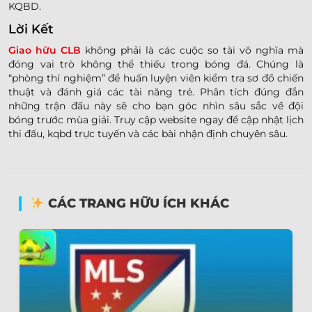
KQBD.
Lời Kết
Giao hữu CLB
không phải là các cuộc so tài vô nghĩa mà
đóng vai trò không thể thiếu trong bóng đá. Chúng là
“phòng thí nghiệm” để huấn luyện viên kiểm tra sơ đồ chiến
thuật và đánh giá các tài năng trẻ. Phân tích đúng đắn
những trận đấu này sẽ cho bạn góc nhìn sâu sắc về đội
bóng trước mùa giải. Truy cập website ngay để cập nhật lịch
thi đấu, kqbd trực tuyến và các bài nhận định chuyên sâu.
CÁC TRANG HỮU ÍCH KHÁC