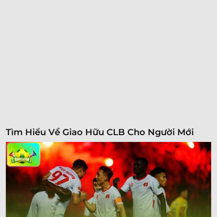
Tìm Hiểu Về Giao Hữu CLB Cho Người Mới