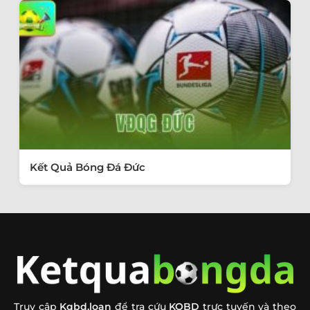
Kết Quả Bóng Đá Đức
Truy cập
Kqbd.loan
để tra cứu
KQBD
trực tuyến và theo