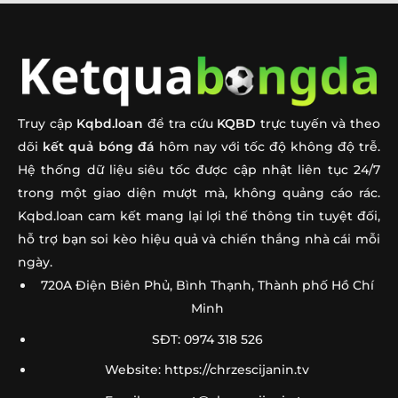
Truy cập
Kqbd.loan
để tra cứu
KQBD
trực tuyến và theo
dõi
kết quả bóng đá
hôm nay với tốc độ không độ trễ.
Hệ thống dữ liệu siêu tốc được cập nhật liên tục 24/7
trong một giao diện mượt mà, không quảng cáo rác.
Kqbd.loan cam kết mang lại lợi thế thông tin tuyệt đối,
hỗ trợ bạn soi kèo hiệu quả và chiến thắng nhà cái mỗi
ngày.
720A Điện Biên Phủ, Bình Thạnh, Thành phố Hồ Chí
Minh
SĐT: 0974 318 526
Website: https://chrzescijanin.tv