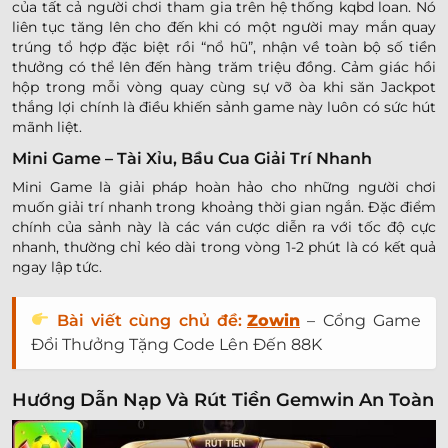
của tất cả người chơi tham gia trên hệ thống kqbd loan. Nó
liên tục tăng lên cho đến khi có một người may mắn quay
trúng tổ hợp đặc biệt rồi “nổ hũ”, nhận về toàn bộ số tiền
thưởng có thể lên đến hàng trăm triệu đồng. Cảm giác hồi
hộp trong mỗi vòng quay cùng sự vỡ òa khi săn Jackpot
thắng lợi chính là điều khiến sảnh game này luôn có sức hút
mãnh liệt.
Mini Game – Tài Xỉu, Bầu Cua Giải Trí Nhanh
Mini Game là giải pháp hoàn hảo cho những người chơi
muốn giải trí nhanh trong khoảng thời gian ngắn. Đặc điểm
chính của sảnh này là các ván cược diễn ra với tốc độ cực
nhanh, thường chỉ kéo dài trong vòng 1-2 phút là có kết quả
ngay lập tức.
Bài viết cùng chủ đề:
Zowin
– Cổng Game
Đổi Thưởng Tặng Code Lên Đến 88K
Hướng Dẫn Nạp Và Rút Tiền Gemwin An Toàn