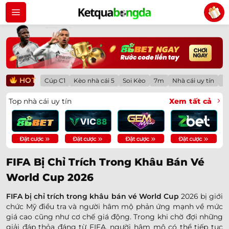
Bỏ
qua
nội
dung
HOT
Cúp C1
Kèo nhà cái 5
Soi Kèo
7m
Nhà cái uy tín
Lị
Top nhà cái uy tín
Xem tất cả
FIFA Bị Chỉ Trích Trong Khâu Bán Vé
World Cup 2026
FIFA bị chỉ trích trong khâu bán vé World Cup
2026 bị giới
chức Mỹ điều tra và người hâm mộ phản ứng mạnh về mức
giá cao cũng như cơ chế giá động. Trong khi chờ đợi những
giải đáp thỏa đáng từ FIFA, người hâm mộ có thể tiếp tục