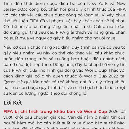
Tính đến thời điểm cuộc điều tra của New York và New
Jersey được công bố, phản hồi pháp lý chính thức của FIFA
với các trát yêu cầu chưa được công bố rộng rãi. Vì vậy, chưa
thể kết luận FIFA đã vi phạm luật hay chắc chắn sẽ bị phạt.
Có thể nói áp lực đang tăng lên, nhất là khi California trước
đó cũng gửi thư yêu cầu FIFA giải thích về hạng ghế, phân
bổ suất mua và nguy cơ gây hiểu nhầm cho người mua.
Nếu cơ quan chức năng xác định quy trình bán vé có yếu tố
gây hiểu nhầm, vụ này có thể kéo theo yêu cầu khắc phục,
hoàn tiền trong một số trường hợp hoặc điều chỉnh cách
bán ở các đợt tiếp theo. Rộng hơn, đây là phép thử về uy tín
của FIFA khi đưa mô hình giá động vào World Cup, khác với
cách định giá cố định quen thuộc ở World Cup 2022 tại
Qatar. Hệ quả lớn nhất có thể không chỉ là xử lý từng khiếu
nại, mà còn buộc quy trình bán vé minh bạch hơn trước một
sự kiện có lượng người theo dõi khổng lồ.
Lời Kết
FIFA bị chỉ trích trong khâu bán vé World Cup
2026 đã
vượt khỏi câu chuyện giá cao. Vấn đề nằm ở niềm tin của
người hâm mộ: họ cần biết suất mua được bán ra thế nào,
giá thay đổi vì đâu và chỗ ngồi có tương xứng hay không.