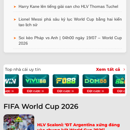
Harry Kane lên tiếng giải oan cho HLV Thomas Tuchel
➤
Lionel Messi phá sâu kỷ lục World Cup bằng hai kiến
➤
tạo lịch sử
Soi kèo Pháp vs Anh | 04h00 ngày 19/07 – World Cup
➤
2026
ĐT Pháp chịu phạt đền nhiều nhất lịch sử World Cup
➤
Soi kèo Anh vs Argentina | 02h00 ngày 15/07 – World
Top nhà cái uy tín
➤
Xem tất cả
Cup 2026
World Cup 2026 xác định 4 đội mạnh nhất vào bán kết
➤
Soi kèo Pháp vs Tây Ban Nha | 02h00 ngày 15/07 –
➤
FIFA World Cup 2026
World Cup 2026
Lamine Yamal phá kỷ lục của Pele ở World Cup 2026
➤
HLV Scaloni: ‘ĐT Argentina xứng đáng