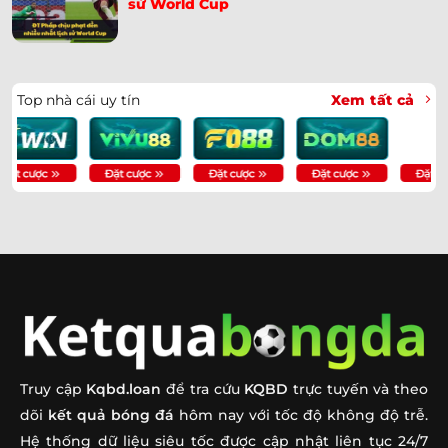
sử World Cup
Soi kèo Argentina vs Cape Verde | 05h00 ngày 04/07 –
➤
World Cup 2026
Iran Tố Chịu Nhiều Bất Công, Gửi Đơn Lên FIFA Khẩn
➤
Top nhà cái uy tín
Xem tất cả
Cấp
Paraguay Tiễn Thổ Nhĩ Kỳ Về Nước – Bàn Thắng Giây
➤
65
Soi Kèo Na Uy Vs Senegal 07h00 Ngày 23/06: Nhận
➤
Định World Cup 2026
Soi Kèo Pháp Vs Iraq 04h00 Ngày 23/06: Dự Đoán Tỷ
➤
Số
Soi Kèo Argentina Vs Áo 00h00 Ngày 23/06: Dự Đoán
➤
Tỷ Số
Truy cập
Kqbd.loan
để tra cứu
KQBD
trực tuyến và theo
Khoảnh Khắc Cầu Thủ Canada Gãy Chân Trên Sân –
➤
dõi
kết quả bóng đá
hôm nay với tốc độ không độ trễ.
Ismaël Koné
Hệ thống dữ liệu siêu tốc được cập nhật liên tục 24/7