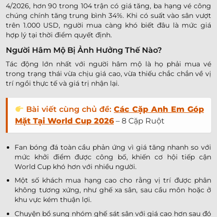
4/2026, hơn 90 trong 104 trận có giá tăng, ba hạng vé công
chúng chính tăng trung bình 34%. Khi có suất vào sân vượt
trên 1.000 USD, người mua càng khó biết đâu là mức giá
hợp lý tại thời điểm quyết định.
Người Hâm Mộ Bị Ảnh Hưởng Thế Nào?
Tác động lớn nhất với người hâm mộ là họ phải mua vé
trong trạng thái vừa chịu giá cao, vừa thiếu chắc chắn về vị
trí ngồi thực tế và giá trị nhận lại.
Bài viết cùng chủ đề:
Các Cặp Anh Em Góp
Mặt Tại World Cup 2026
– 8 Cặp Ruột
Fan bóng đá toàn cầu phản ứng vì giá tăng nhanh so với
mức khởi điểm được công bố, khiến cơ hội tiếp cận
World Cup khó hơn với nhiều người.
Một số khách mua hạng cao cho rằng vị trí được phân
không tương xứng, như ghế xa sân, sau cầu môn hoặc ở
khu vực kém thuận lợi.
Chuyện bổ sung nhóm ghế sát sân với giá cao hơn sau đó