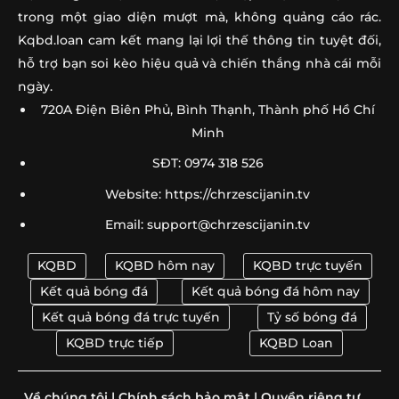
trong một giao diện mượt mà, không quảng cáo rác.
Soi Kèo Tây Ban Nha Vs Saudi Arabia 23h00 Ngày
➤
21/06: Chốt Kèo
Kqbd.loan cam kết mang lại lợi thế thông tin tuyệt đối,
hỗ trợ bạn soi kèo hiệu quả và chiến thắng nhà cái mỗi
Hàn Quốc Bị Drone Trinh Thám Tại World Cup 2026:
➤
ngày.
Quân Đội Can Thiệp
720A Điện Biên Phủ, Bình Thạnh, Thành phố Hồ Chí
Minh
Messi Lập Hat-Trick Lịch Sử Tại World Cup 2026 | 16
➤
Bàn
SĐT: 0974 318 526
Soi Kèo CH Séc Vs Nam Phi 23h00 Ngày 18/06 | Chốt
➤
Website: https://chrzescijanin.tv
Tỷ Số
Email:
support@chrzescijanin.tv
Soi Kèo Anh Vs Croatia 03h00 Ngày 18/06 – Chốt Kèo
➤
Ngay
KQBD
KQBD hôm nay
KQBD trực tuyến
Kết quả bóng đá
Kết quả bóng đá hôm nay
Soi Kèo Bồ Đào Nha Vs CHDC Congo 00h00 Ngày
➤
Kết quả bóng đá trực tuyến
Tỷ số bóng đá
18/06: Chốt Kèo
KQBD trực tiếp
KQBD Loan
Soi Kèo Argentina Vs Algeria 08h00 Ngày 17/06: Nhận
➤
Định
Về chúng tôi
|
Chính sách bảo mật
|
Quyền riêng tư