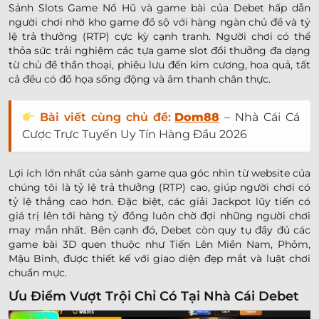
Sảnh Slots Game Nổ Hũ và game bài của Debet hấp dẫn
người chơi nhờ kho game đồ sộ với hàng ngàn chủ đề và tỷ
lệ trả thưởng (RTP) cực kỳ cạnh tranh. Người chơi có thể
thỏa sức trải nghiệm các tựa game slot đổi thưởng đa dạng
từ chủ đề thần thoại, phiêu lưu đến kim cương, hoa quả, tất
cả đều có đồ họa sống động và âm thanh chân thực.
Bài viết cùng chủ đề:
Dom88
– Nhà Cái Cá
Cược Trực Tuyến Uy Tín Hàng Đầu 2026
Lợi ích lớn nhất của sảnh game qua góc nhìn từ website của
chúng tôi là tỷ lệ trả thưởng (RTP) cao, giúp người chơi có
tỷ lệ thắng cao hơn. Đặc biệt, các giải Jackpot lũy tiến có
giá trị lên tới hàng tỷ đồng luôn chờ đợi những người chơi
may mắn nhất. Bên cạnh đó, Debet còn quy tụ đầy đủ các
game bài 3D quen thuộc như Tiến Lên Miền Nam, Phỏm,
Mậu Binh, được thiết kế với giao diện đẹp mắt và luật chơi
chuẩn mực.
Ưu Điểm Vượt Trội Chỉ Có Tại Nhà Cái Debet