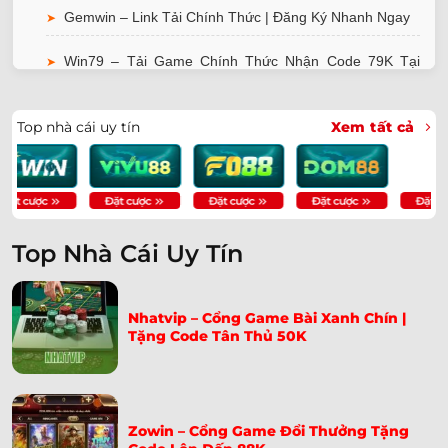
Gemwin – Link Tải Chính Thức | Đăng Ký Nhanh Ngay
➤
Win79 – Tải Game Chính Thức Nhận Code 79K Tại
➤
KQBD
May88 – Link Truy Cập Nhà Cái Châu Âu Uy Tín Mới
Top nhà cái uy tín
➤
Xem tất cả
Nhất
Red88 – Link Chính Thức Tại KQBD | Thưởng Nạp
➤
100% Đến 20Tr
Top Nhà Cái Uy Tín
Sin88 | Đánh Giá Nhà Cái, Link Vào Và Khuyến Mãi
➤
2026
Five88 | Link Đăng Ký Và Đăng Nhập Nhà Cái Chính
Nhatvip – Cổng Game Bài Xanh Chín |
➤
Thức
Tặng Code Tân Thủ 50K
Zbet – Nhà Cái Châu Mỹ Chính Thức | Link Đăng Ký
➤
Tại KQBD
Zowin – Cổng Game Đổi Thưởng Tặng
Rik88 – Nhà Cái Uy Tín | Link Trang Chủ Chính Thức
➤