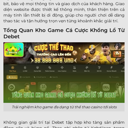
bit, bảo vệ mọi thông tin và giao dịch của khách hàng. Giao
diện website được thiết kế thông minh, thân thiện trên cả
máy tính lẫn thiết bị di động, giúp cho người chơi dễ dàng
thao tác và tận hưởng trọn vẹn từng khoảnh khắc giải trí.
Tổng Quan Kho Game Cá Cược Khổng Lồ Từ
Debet
Trải nghiệm kho game đa dạng từ thể thao casino tới slots
Không gian giải trí tại Debet tập hợp kho tàng sản phẩm
đẳng cấp và bùng nổ. Theo ghi nhận từ Kqbd.loan, trang