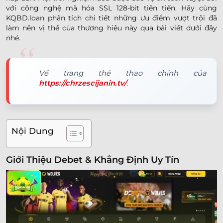
với công nghệ mã hóa SSL 128-bit tiên tiến. Hãy cùng
KQBD.loan phân tích chi tiết những ưu điểm vượt trội đã
làm nên vị thế của thương hiệu này qua bài viết dưới đây
nhé.
Về trang thể thao chính của
https://chrzescijanin.tv/
.
Nội Dung
Giới Thiệu Debet & Khẳng Định Uy Tín