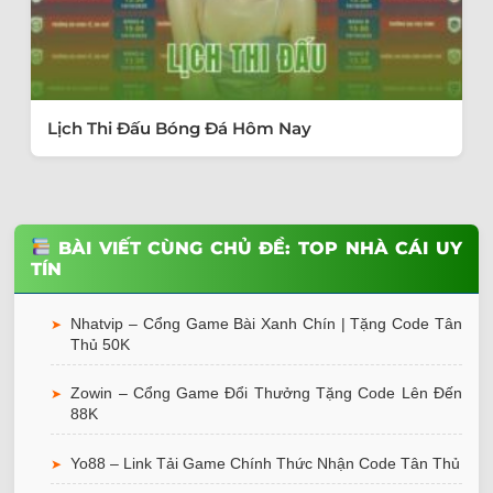
Lịch Thi Đấu Bóng Đá Hôm Nay
BÀI VIẾT CÙNG CHỦ ĐỀ: TOP NHÀ CÁI UY
TÍN
Nhatvip – Cổng Game Bài Xanh Chín | Tặng Code Tân
➤
Thủ 50K
Zowin – Cổng Game Đổi Thưởng Tặng Code Lên Đến
➤
88K
Yo88 – Link Tải Game Chính Thức Nhận Code Tân Thủ
➤