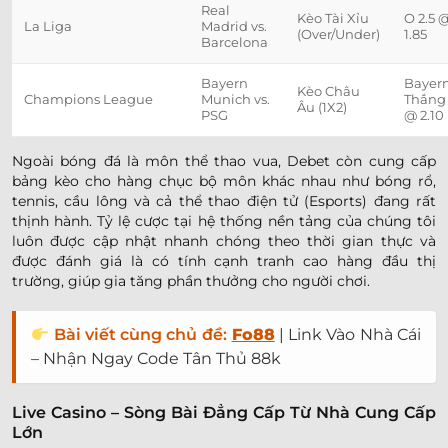
Real
Kèo Tài Xỉu
O 2.5 
La Liga
Madrid vs.
(Over/Under)
1.85
Barcelona
Bayern
Bayer
Kèo Châu
Champions League
Munich vs.
Thắng
Âu (1X2)
PSG
@ 2.10
Ngoài bóng đá là môn thể thao vua, Debet còn cung cấp
bảng kèo cho hàng chục bộ môn khác nhau như bóng rổ,
tennis, cầu lông và cả thể thao điện tử (Esports) đang rất
thịnh hành. Tỷ lệ cược tại hệ thống nền tảng của chúng tôi
luôn được cập nhật nhanh chóng theo thời gian thực và
được đánh giá là có tính cạnh tranh cao hàng đầu thị
trường, giúp gia tăng phần thưởng cho người chơi.
Bài viết cùng chủ đề:
Fo88
| Link Vào Nhà Cái
– Nhận Ngay Code Tân Thủ 88k
Live Casino – Sòng Bài Đẳng Cấp Từ Nhà Cung Cấp
Lớn