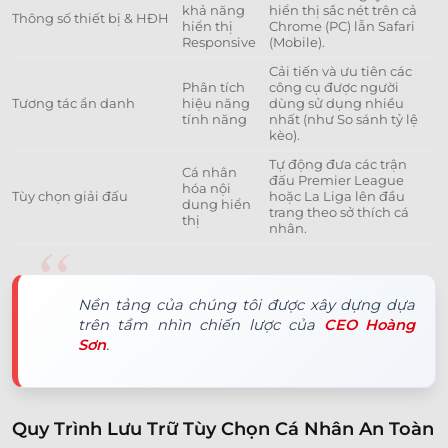
khả năng
hiển thị sắc nét trên cả
Thông số thiết bị & HĐH
hiển thị
Chrome (PC) lẫn Safari
Responsive
(Mobile).
Cải tiến và ưu tiên các
Phân tích
công cụ được người
Tương tác ẩn danh
hiệu năng
dùng sử dụng nhiều
tính năng
nhất (như So sánh tỷ lệ
kèo).
Tự động đưa các trận
Cá nhân
đấu Premier League
hóa nội
Tùy chọn giải đấu
hoặc La Liga lên đầu
dung hiển
trang theo sở thích cá
thị
nhân.
Nền tảng của chúng tôi được xây dựng dựa
trên tầm nhìn chiến lược của
CEO Hoàng
Sơn
.
Quy Trình Lưu Trữ Tùy Chọn Cá Nhân An Toàn