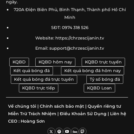
ngày.
720A Điện Biên Phủ, Bình Thạnh, Thành phố Hồ Chí
Minh
SĐT: 0974 318 526
Website: https://chrzescijanin.tv
Email:
support@chrzescijanin.tv
KQBD
KQBD hôm nay
KQBD trực tuyến
Kết quả bóng đá
Kết quả bóng đá hôm nay
Kết quả bóng đá trực tuyến
Tỷ số bóng đá
KQBD trực tiếp
KQBD Loan
Về chúng tôi
|
Chính sách bảo mật
|
Quyền riêng tư
Miễn Trừ Trách Nhiệm
|
Điều Khoản Sử Dụng
|
Liên hệ
CEO :
Hoàng Sơn