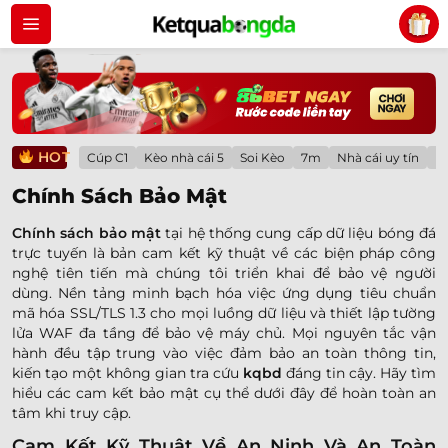
Bỏ
qua
nội
dung
HOT
Cúp C1
Kèo nhà cái 5
Soi Kèo
7m
Nhà cái uy tín
Lị
Chính Sách Bảo Mật
Chính sách bảo mật
tại hệ thống cung cấp dữ liệu bóng đá
trực tuyến là bản cam kết kỹ thuật về các biện pháp công
nghệ tiên tiến mà chúng tôi triển khai để bảo vệ người
dùng. Nền tảng minh bạch hóa việc ứng dụng tiêu chuẩn
mã hóa SSL/TLS 1.3 cho mọi luồng dữ liệu và thiết lập tường
lửa WAF đa tầng để bảo vệ máy chủ. Mọi nguyên tắc vận
hành đều tập trung vào việc đảm bảo an toàn thông tin,
kiến tạo một không gian tra cứu
kqbd
đáng tin cậy. Hãy tìm
hiểu các cam kết bảo mật cụ thể dưới đây để hoàn toàn an
tâm khi truy cập.
Cam Kết Kỹ Thuật Về An Ninh Và An Toàn