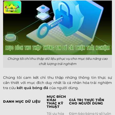
Chúng tôi chỉ thu thập dữ liệu phục vụ cho mục tiêu nâng cao
chất lượng trải nghiệm
Chúng tôi cam kết chỉ thu thập những thông tin thực sự
cần thiết với mục đích duy nhất là cá nhân hóa trải nghiệm
tra cứu
kết quả bóng đá
của người dùng.
MỤC ĐÍCH
KHAI
GIÁ TRỊ THỰC TIỄN
DANH MỤC DỮ LIỆU
THÁC KỸ
CHO NGƯỜI DÙNG
THUẬT
Tối ưu hóa
Đảm bảo bảng tỷ số luôn