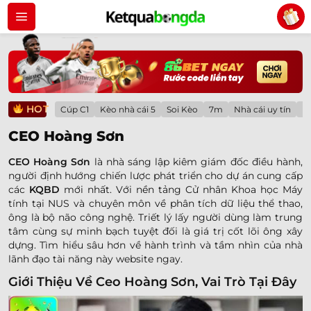
Bỏ
qua
nội
dung
HOT
Cúp C1
Kèo nhà cái 5
Soi Kèo
7m
Nhà cái uy tín
Lị
CEO Hoàng Sơn
CEO Hoàng Sơn
là nhà sáng lập kiêm giám đốc điều hành,
người định hướng chiến lược phát triển cho dự án cung cấp
các
KQBD
mới nhất. Với nền tảng Cử nhân Khoa học Máy
tính tại NUS và chuyên môn về phân tích dữ liệu thể thao,
ông là bộ não công nghệ. Triết lý lấy người dùng làm trung
tâm cùng sự minh bạch tuyệt đối là giá trị cốt lõi ông xây
dựng. Tìm hiểu sâu hơn về hành trình và tầm nhìn của nhà
lãnh đạo tài năng này website ngay.
Giới Thiệu Về Ceo Hoàng Sơn, Vai Trò Tại Đây