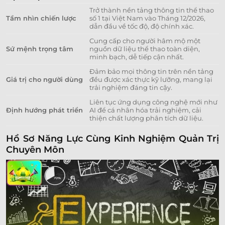
Trở thành nền tảng thông tin thể thao
Tầm nhìn chiến lược
số 1 tại Việt Nam vào Tháng 12/2026,
dẫn đầu về tốc độ, độ chính xác.
Cung cấp cho người hâm mộ một
Sứ mệnh trọng tâm
nguồn dữ liệu thể thao toàn diện,
minh bạch, dễ tiếp cận nhất.
Đảm bảo mọi thông tin trên nền tảng
Giá trị cho người dùng
đều được xác thực kỹ lưỡng, mang lại
trải nghiệm đáng tin cậy.
Liên tục ứng dụng công nghệ mới như
Định hướng phát triển
AI để cá nhân hóa trải nghiệm, cải
thiện chất lượng phân tích dữ liệu.
Hồ Sơ Năng Lực Cùng Kinh Nghiệm Quản Trị
Chuyên Môn