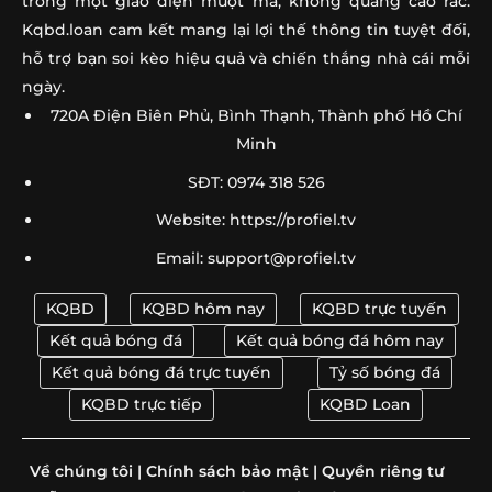
trong một giao diện mượt mà, không quảng cáo rác.
Kqbd.loan cam kết mang lại lợi thế thông tin tuyệt đối,
hỗ trợ bạn soi kèo hiệu quả và chiến thắng nhà cái mỗi
ngày.
720A Điện Biên Phủ, Bình Thạnh, Thành phố Hồ Chí
Minh
SĐT: 0974 318 526
Website: https://profiel.tv
Email:
support@profiel.tv
KQBD
KQBD hôm nay
KQBD trực tuyến
Kết quả bóng đá
Kết quả bóng đá hôm nay
Kết quả bóng đá trực tuyến
Tỷ số bóng đá
KQBD trực tiếp
KQBD Loan
Về chúng tôi
|
Chính sách bảo mật
|
Quyền riêng tư