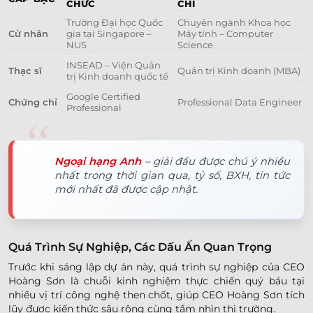
CHỨC
CHỈ
Trường Đại học Quốc
Chuyên ngành Khoa học
Cử nhân
gia tại Singapore –
Máy tính – Computer
NUS
Science
INSEAD – Viện Quản
Thạc sĩ
Quản trị Kinh doanh (MBA)
trị Kinh doanh quốc tế
Google Certified
Chứng chỉ
Professional Data Engineer
Professional
Ngoại hạng Anh
– giải đấu được chú ý nhiều
nhất trong thời gian qua, tỷ số, BXH, tin tức
mới nhất đã được cập nhật.
Quá Trình Sự Nghiệp, Các Dấu Ấn Quan Trọng
Trước khi sáng lập dự án này, quá trình sự nghiệp của CEO
Hoàng Sơn là chuỗi kinh nghiệm thực chiến quý báu tại
nhiều vị trí công nghệ then chốt, giúp CEO Hoàng Sơn tích
lũy được kiến thức sâu rộng cùng tầm nhìn thị trường.